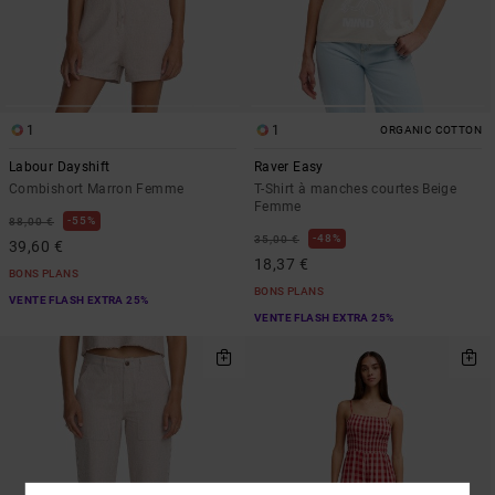
1
1
ORGANIC COTTON
Labour Dayshift
Raver Easy
Combishort Marron Femme
T-Shirt à manches courtes Beige
Femme
55%
88,00 €
48%
35,00 €
39,60 €
18,37 €
BONS PLANS
BONS PLANS
VENTE FLASH EXTRA 25%
VENTE FLASH EXTRA 25%