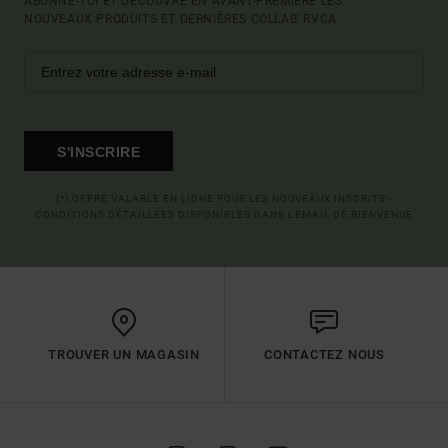
ABONNE-TOI ET DÉCOUVRE EN AVANT-PREMIÈRE LES
NOUVEAUX PRODUITS ET DERNIÈRES COLLAB' RVCA.
S'INSCRIRE
(*) OFFRE VALABLE EN LIGNE POUR LES NOUVEAUX INSCRITS -
CONDITIONS DÉTAILLÉES DISPONIBLES DANS L'EMAIL DE BIENVENUE
TROUVER UN MAGASIN
CONTACTEZ NOUS