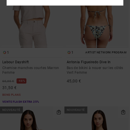
1
1
ARTIST NETWORK PROGRAM
Labour Dayshift
Antonia Figueiredo Dive In
Chemise manches courtes Marron
Bas de bikini à nouer sur les côtés
Femme
Vert Femme
45,00 €
48%
60,00 €
31,50 €
BONS PLANS
VENTE FLASH EXTRA 25%
NOUVEAUTÉ
NOUVEAUTÉ