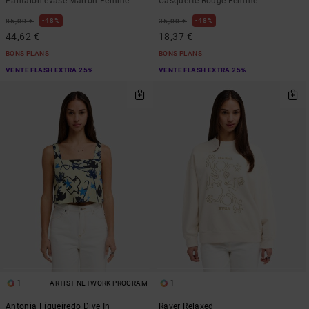
Pantalon évasé Marron Femme
Casquette Rouge Femme
48%
48%
85,00 €
35,00 €
44,62 €
18,37 €
BONS PLANS
BONS PLANS
VENTE FLASH EXTRA 25%
VENTE FLASH EXTRA 25%
1
1
ARTIST NETWORK PROGRAM
Antonia Figueiredo Dive In
Raver Relaxed