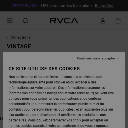
PASSEZ
À
VENTE FLASH
-25% extra sur les bons plans
En profiter
LA
SÉLECTION
DE
LA
GRILLE
DES
PRODUITS
Collections
VINTAGE
Continuer sans accepter
Nouveautés
Dani Miller
Antonia Figueiredo
Dayshift - E
CE SITE UTILISE DES COOKIES
Nos partenaires et nous-mêmes utilisons des cookies ou une
technologie équivalente pour stocker et/ou accéder à des
NE PARTEZ PAS TROP LOIN, NOS PRODUITS
informations sur votre appareil. Ces informations personnelles
SERONT BIENTÔT DE RETOUR
(comme vos données de navigation et votre adresse IP) peuvent être
utilisées pour vous présenter des publications et du contenu
personnalisés ; pour mesurer la performance publicitaire et du
contenu ; pour personnaliser les publicités ; et en apprendre plus sur
leur audience ; pour développer et améliorer les produits de nos
CES PRODUITS POURRAIENT VOUS PLAIRE
partenaires. Vous pouvez paramétrer vos choix pour accepter ou
non les cookies soumis à votre consentement, ou vous y opposer