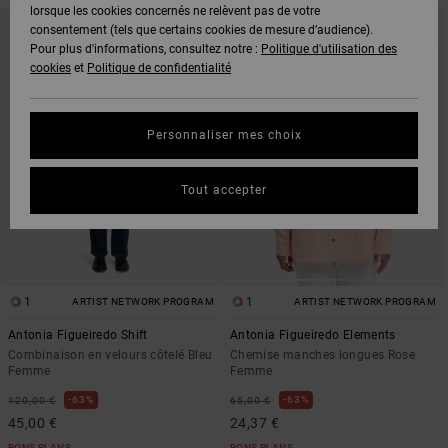
lorsque les cookies concernés ne relèvent pas de votre
PASSER
ALLER
AUX
A
consentement (tels que certains cookies de mesure d’audience).
CRITÈRES
TRIER
Pour plus d'informations, consultez notre :
Politique d'utilisation des
DE
PAR
FILTRAGE
cookies
et
Politique de confidentialité
DE
RECHERCHE
Personnaliser mes choix
Tout accepter
1
1
ARTIST NETWORK PROGRAM
ARTIST NETWORK PROGRAM
Antonia Figueiredo Shift
Antonia Figueiredo Elements
Combinaison en velours côtelé Bleu
Chemise manches longues Rose
Femme
Femme
63%
63%
120,00 €
65,00 €
45,00 €
24,37 €
BONS PLANS
BONS PLANS