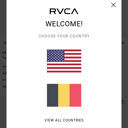
WELCOME!
CHOOSE YOUR COUNTRY
1
1
ARTIST NETWORK PROGRAM
Labour Dayshift
Antonia Figueiredo Checker
Pantalon ajusté Marron Femme
Combinaison évasée à la jambe
Rouge Femme
48%
85,00 €
63%
80,00 €
44,62 €
30,00 €
BONS PLANS
BONS PLANS
VENTE FLASH EXTRA 25%
VENTE FLASH EXTRA 25%
NOUVEAUTÉ
VIEW ALL COUNTRIES