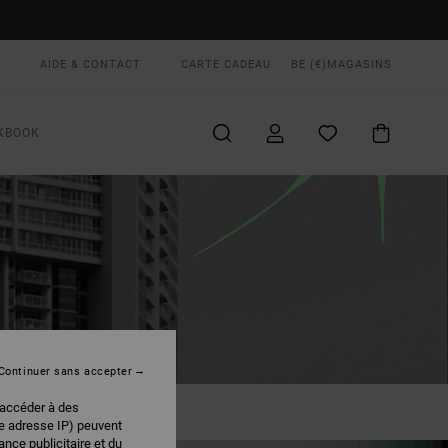
AIDE & CONTACT
CARTE CADEAU
BE (€)
MAGASINS
KBOOK
Continuer sans accepter
 accéder à des
re adresse IP) peuvent
nce publicitaire et du