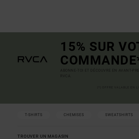
15% SUR VO
COMMANDE
ABONNE-TOI ET DÉCOUVRE EN AVANT-PRE
RVCA.
(*) OFFRE VALABLE EN 
T-SHIRTS
CHEMISES
SWEATSHIRTS
TROUVER UN MAGASIN