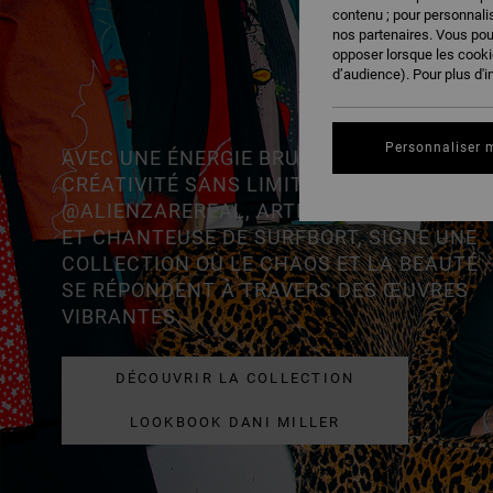
contenu ; pour personnalis
nos partenaires. Vous po
opposer lorsque les cook
d’audience). Pour plus d'i
Personnaliser 
AVEC UNE ÉNERGIE BRUTE ET UNE
CRÉATIVITÉ SANS LIMITES, DANI MILLER
@ALIENZAREREAL, ARTISTE, MUSICIENNE
ET CHANTEUSE DE SURFBORT, SIGNE UNE
COLLECTION OÙ LE CHAOS ET LA BEAUTÉ
SE RÉPONDENT À TRAVERS DES ŒUVRES
VIBRANTES.
DÉCOUVRIR LA COLLECTION
LOOKBOOK DANI MILLER