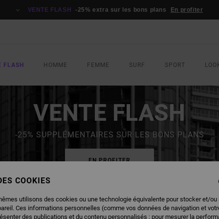
VENTE FLASH
-25% extra sur les bons plans
En profiter
E FLASH
HOMME
FEMME
SURF
SPORT
LOO
VENTE FLASH
-25% SUPPLÉMENTAIRES SUR LES BONS PLANS
EN PROFITER
 DES COOKIES
mêmes utilisons des cookies ou une technologie équivalente pour stocker et/ou
pareil. Ces informations personnelles (comme vos données de navigation et vot
résenter des publications et du contenu personnalisés ; pour mesurer la performa