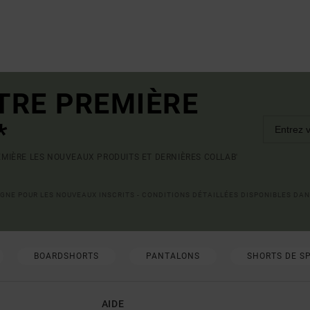
TRE PREMIÈRE
*
MIÈRE LES NOUVEAUX PRODUITS ET DERNIÈRES COLLAB'
LIGNE POUR LES NOUVEAUX INSCRITS - CONDITIONS DÉTAILLÉES DISPONIBLES DAN
BOARDSHORTS
PANTALONS
SHORTS DE S
AIDE