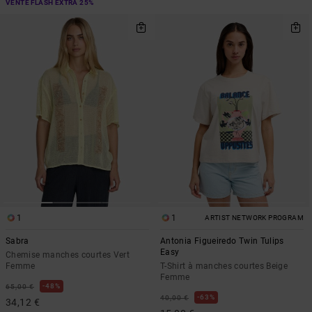
VENTE FLASH EXTRA 25%
1
1
ARTIST NETWORK PROGRAM
Sabra
Antonia Figueiredo Twin Tulips
Easy
Chemise manches courtes Vert
Femme
T-Shirt à manches courtes Beige
Femme
48%
65,00 €
63%
40,00 €
34,12 €