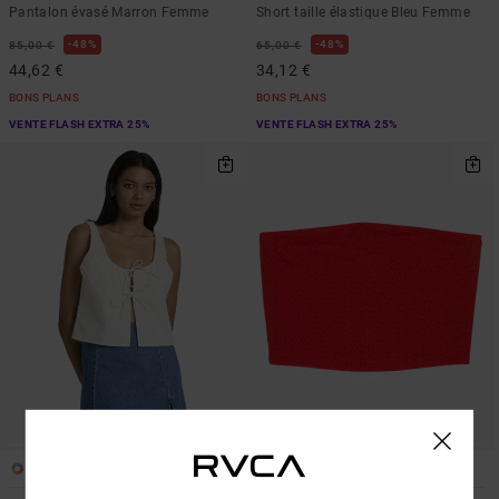
Pantalon évasé Marron Femme
Short taille élastique Bleu Femme
48%
48%
85,00 €
65,00 €
44,62 €
34,12 €
BONS PLANS
BONS PLANS
VENTE FLASH EXTRA 25%
VENTE FLASH EXTRA 25%
1
1