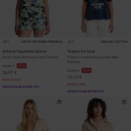
1
1
ARTIST NETWORK PROGRAM
ORGANIC COTTON
Antonia Figueiredo Dive In
Thanks For Easy
Short taille élastique Vert Femme
T-Shirt à manches courtes Bleu
Femme
63%
65,00 €
63%
35,00 €
24,37 €
13,12 €
BONS PLANS
BONS PLANS
VENTE FLASH EXTRA 25%
VENTE FLASH EXTRA 25%