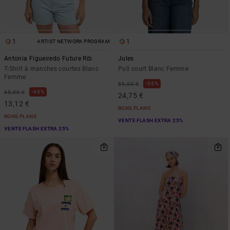
1
1
ARTIST NETWORK PROGRAM
Antonia Figueiredo Future Rib
Jules
T-Shirt à manches courtes Blanc
Pull court Blanc Femme
Femme
55%
55,00 €
63%
35,00 €
24,75 €
13,12 €
BONS PLANS
BONS PLANS
VENTE FLASH EXTRA 25%
VENTE FLASH EXTRA 25%