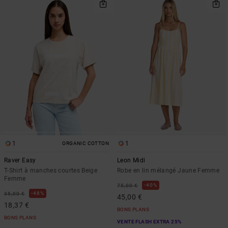
1
1
ORGANIC COTTON
Raver Easy
Leon Midi
T-Shirt à manches courtes Beige
Robe en lin mélangé Jaune Femme
Femme
40%
75,00 €
48%
35,00 €
45,00 €
18,37 €
BONS PLANS
BONS PLANS
VENTE FLASH EXTRA 25%