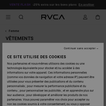
PASSEZ
À
VENTE FLASH
-25% extra sur les bons plans
En profiter
LA
SÉLECTION
DE
LA
GRILLE
DES
PRODUITS
Femme
VÊTEMENTS
Continuer sans accepter
Voir Tout
Tops
T-Shirts
Shorts / Jupes
Robes / Com
CE SITE UTILISE DES COOKIES
FILTRER & TRIER
162
Resultats
Nos partenaires et nous-mêmes utilisons des cookies ou une
technologie équivalente pour stocker et/ou accéder à des
PASSER
ALLER
informations sur votre appareil. Ces informations personnelles
AUX
A
(comme vos données de navigation et votre adresse IP) peuvent être
CRITÈRES
TRIER
DE
PAR
utilisées pour vous présenter des publications et du contenu
FILTRAGE
personnalisés ; pour mesurer la performance publicitaire et du
DE
RECHERCHE
contenu ; pour personnaliser les publicités ; et en apprendre plus sur
leur audience ; pour développer et améliorer les produits de nos
partenaires. Vous pouvez paramétrer vos choix pour accepter ou
non les cookies soumis à votre consentement, ou vous y opposer