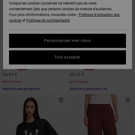
lorsque les cookies concernés ne relèvent pas de votre
consentement (tels que certains cookies de mesure d’audience).
Pour plus d'informations, consultez notre :
Politique d'utilisation des
cookies
et
Politique de confidentialité
Personnaliser mes choix
1
1
ARTIST NETWORK PROGRAM
Antonia Figueiredo Tiger
Florence
Tout accepter
Pull sans manches Noir Femme
Combishort Rouge Femme
63%
55%
65,00 €
65,00 €
24,37 €
29,25 €
BONS PLANS
BONS PLANS
VENTE FLASH EXTRA 25%
VENTE FLASH EXTRA 25%