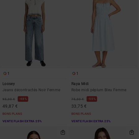
1
1
Loosey
Raya Midi
Jeans décontractés Noir Femme
Robe midi péplum Bleu Femme
48%
55%
95,00 €
75,00 €
49,87 €
33,75 €
BONS PLANS
BONS PLANS
VENTE FLASH EXTRA 25%
VENTE FLASH EXTRA 25%