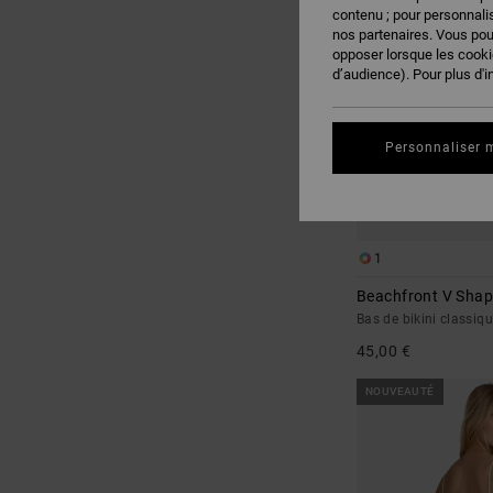
RECHERCHE
contenu ; pour personnalis
nos partenaires. Vous po
opposer lorsque les cook
d’audience). Pour plus d'i
Personnaliser 
1
Beachfront V Sha
Bas de bikini classi
45,00 €
NOUVEAUTÉ