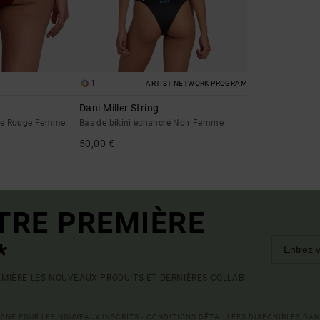
1
ARTIST NETWORK PROGRAM
Dani Miller String
que Rouge Femme
Bas de bikini échancré Noir Femme
50,00 €
TRE PREMIÈRE
*
MIÈRE LES NOUVEAUX PRODUITS ET DERNIÈRES COLLAB'
LIGNE POUR LES NOUVEAUX INSCRITS - CONDITIONS DÉTAILLÉES DISPONIBLES DAN