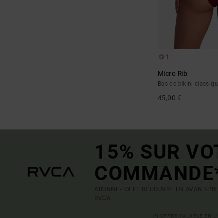
1
Micro Rib
Bas de bikini classi
45,00 €
15% SUR VO
COMMANDE
ABONNE-TOI ET DÉCOUVRE EN AVANT-PRE
RVCA.
(*) OFFRE VALABLE EN 