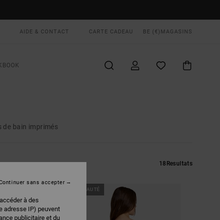
AIDE & CONTACT
CARTE CADEAU
BE (€)
MAGASINS
KBOOK
s de bain imprimés
18
Resultats
Continuer sans accepter
NOUVEAUTÉ
 accéder à des
re adresse IP) peuvent
nce publicitaire et du