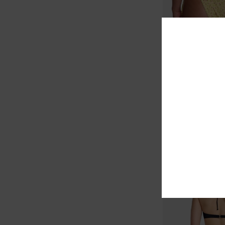
1
Amalfi Skimpy
Bas de bikini échan
45,00 €
NOUVEAUTÉ