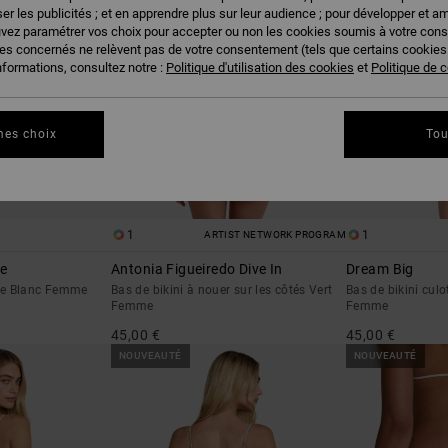
er les publicités ; et en apprendre plus sur leur audience ; pour développer et am
uvez paramétrer vos choix pour accepter ou non les cookies soumis à votre con
ies concernés ne relèvent pas de votre consentement (tels que certains cookie
nformations, consultez notre :
Politique d'utilisation des cookies
et
Politique de c
mes choix
Tou
1
1
ARTIST NETWORK PROGRAM
pe
Antonia Figueiredo Dive In
Dream Big
que Blanc Femme
Bas de bikini à nouer sur les côtés Vert
Bas de bikini culo
Femme
Femme
45,00 €
45,00 €
NOUVEAUTÉ
NOUVEAUTÉ