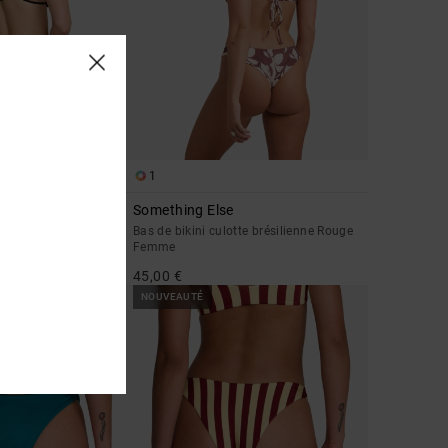
1
Something Else
assique Noir Femme
Bas de bikini culotte brésilienne Rouge
Femme
45,00 €
NOUVEAUTÉ