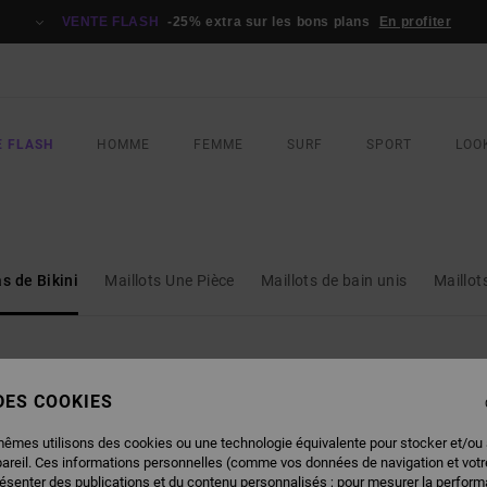
VENTE FLASH
-25% extra sur les bons plans
En profiter
E FLASH
HOMME
FEMME
SURF
SPORT
LOO
s de Bikini
Maillots Une Pièce
Maillots de bain unis
Maillot
 DES COOKIES
NOUVEAUTÉ
NOUVEAUTÉ
mêmes utilisons des cookies ou une technologie équivalente pour stocker et/ou
pareil. Ces informations personnelles (comme vos données de navigation et vot
résenter des publications et du contenu personnalisés ; pour mesurer la performa