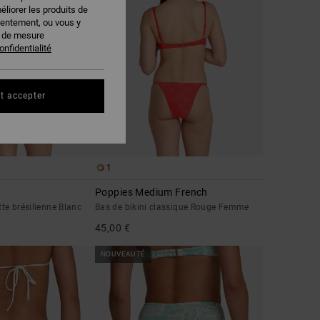
éliorer les produits de
sentement, ou vous y
s de mesure
onfidentialité
t accepter
1
Poppies Medium French
tte brésilienne Blanc
Bas de bikini classique Rouge Femme
45,00 €
NOUVEAUTÉ