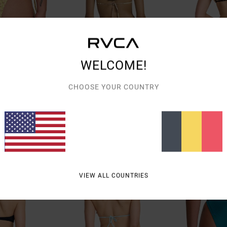
WELCOME!
CHOOSE YOUR COUNTRY
1
1
Deep Vibe
Cabana
cré Jaune Femme
Bas de bikini à nouer sur les côtés
Bas de bikini cl
Marron Femme
40,00 €
45,00 €
NOUVEAUTÉ
NOUVEAUTÉ
VIEW ALL COUNTRIES