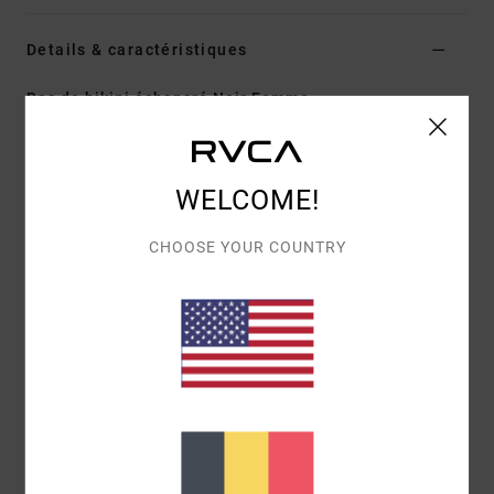
Details & caractéristiques
Bas de bikini échancré Noir Femme
Style
23O233631
Code couleur
rvb
Caractéristiques
WELCOME!
Coupe :
Skimpy échancrée
CHOOSE YOUR COUNTRY
Couvrance :
légère
Composition
[Matière Principale] 80 % nylon recyclé, 20
% élasthanne
Livraison & Retours