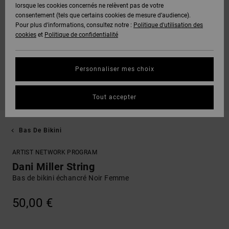
lorsque les cookies concernés ne relèvent pas de votre
consentement (tels que certains cookies de mesure d’audience).
Pour plus d'informations, consultez notre :
Politique d'utilisation des
cookies
et
Politique de confidentialité
Personnaliser mes choix
Tout accepter
Bas De Bikini
ARTIST NETWORK PROGRAM
Dani Miller String
Bas de bikini échancré Noir Femme
50,00 €