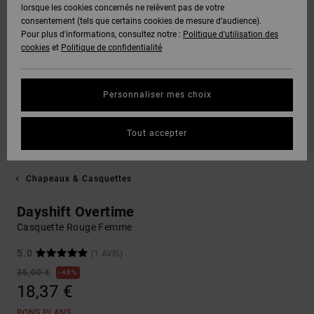
lorsque les cookies concernés ne relèvent pas de votre
consentement (tels que certains cookies de mesure d’audience).
Pour plus d'informations, consultez notre :
Politique d'utilisation des
cookies
et
Politique de confidentialité
Personnaliser mes choix
Tout accepter
Chapeaux & Casquettes
Dayshift Overtime
Casquette Rouge Femme
5.0
(1 AVIS)
35,00 €
48%
18,37 €
BONS PLANS