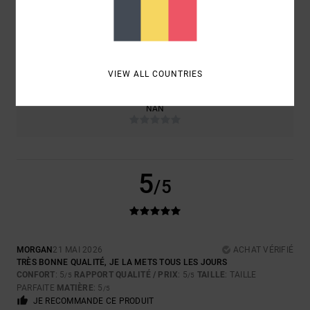
TAILLE
MATIÈRE
5.0
TROP PETIT
TROP GRAND
VIEW ALL COUNTRIES
COLORIS
NAN
5
/5
MORGAN
21 MAI 2026
ACHAT VÉRIFIÉ
TRÈS BONNE QUALITÉ, JE LA METS TOUS LES JOURS
CONFORT
: 5
RAPPORT QUALITÉ / PRIX
: 5
TAILLE
: TAILLE
/5
/5
PARFAITE
MATIÈRE
: 5
/5
JE RECOMMANDE CE PRODUIT