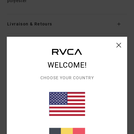
polyester
Livraison & Retours
Avis clients
WELCOME!
NOTE MOYENNE
5.0
CHOOSE YOUR COUNTRY
/5
BASÉ SUR
1 AVIS VÉRIFIÉS
DEPUIS MAI 2026
100% DE NOS CLIENTS RECOMMANDENT CE PRODUIT
CONFORT
RAPPORT QUALITÉ / PRIX
5.0
5.0