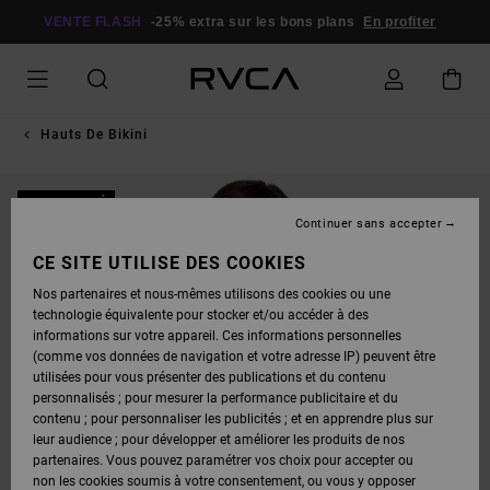
PASSER
À
VENTE FLASH
-25% extra sur les bons plans
En profiter
L'INFORMATION
SUR
LE
PRODUIT
Hauts De Bikini
NOUVEAUTÉ
Continuer sans accepter
CE SITE UTILISE DES COOKIES
Nos partenaires et nous-mêmes utilisons des cookies ou une
technologie équivalente pour stocker et/ou accéder à des
informations sur votre appareil. Ces informations personnelles
(comme vos données de navigation et votre adresse IP) peuvent être
utilisées pour vous présenter des publications et du contenu
personnalisés ; pour mesurer la performance publicitaire et du
contenu ; pour personnaliser les publicités ; et en apprendre plus sur
leur audience ; pour développer et améliorer les produits de nos
partenaires. Vous pouvez paramétrer vos choix pour accepter ou
non les cookies soumis à votre consentement, ou vous y opposer