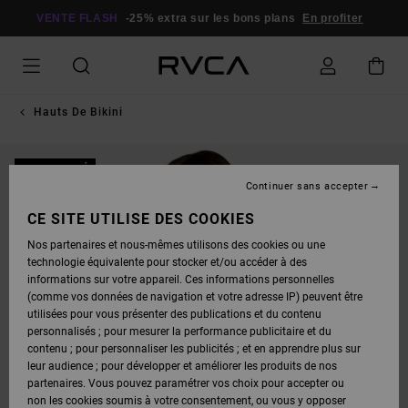
PASSER
À
VENTE FLASH
-25% extra sur les bons plans
En profiter
L'INFORMATION
SUR
LE
PRODUIT
Hauts De Bikini
NOUVEAUTÉ
Continuer sans accepter
CE SITE UTILISE DES COOKIES
Nos partenaires et nous-mêmes utilisons des cookies ou une
technologie équivalente pour stocker et/ou accéder à des
informations sur votre appareil. Ces informations personnelles
(comme vos données de navigation et votre adresse IP) peuvent être
utilisées pour vous présenter des publications et du contenu
personnalisés ; pour mesurer la performance publicitaire et du
contenu ; pour personnaliser les publicités ; et en apprendre plus sur
leur audience ; pour développer et améliorer les produits de nos
partenaires. Vous pouvez paramétrer vos choix pour accepter ou
non les cookies soumis à votre consentement, ou vous y opposer