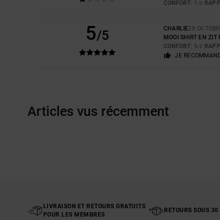
CONFORT
: 1
RAPP
/5
5
CHARLIE
28 OCTOBR
/5
MOOI SHIRT EN ZIT
CONFORT
: 5
RAPP
/5
JE RECOMMAND
Articles vus récemment
LIVRAISON ET RETOURS GRATUITS
RETOURS SOUS 30
POUR LES MEMBRES