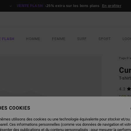
VENTE FLASH
-25% extra sur les bons plans
En profiter
E FLASH
HOMME
FEMME
SURF
SPORT
LOO
Page D'a
Cur
T-shi
4.2
ECO-B
40,
 DES COOKIES
VENTE
mêmes utilisons des cookies ou une technologie équivalente pour stocker et/ou
pareil. Ces informations personnelles (comme vos données de navigation et vot
COUL
résenter des publications et du contenu personnalisés ; pour mesurer la performa