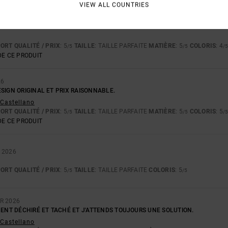
VIEW ALL COUNTRIES
ORT QUALITÉ / PRIX
: 5
TAILLE
: TAILLE PARFAITE
MATIÈRE
: 5
COLORIS
: 4
/5
/5
/
E CE PRODUIT
26
SIGN ORIGINAL ET PRIX RAISONNABLE.
- Castellano
ORT QUALITÉ / PRIX
: 5
TAILLE
: TAILLE PARFAITE
MATIÈRE
: 5
COLORIS
: 5
/5
/5
/
E CE PRODUIT
 2026
ORT QUALITÉ / PRIX
: 5
TAILLE
: TAILLE PARFAITE
COLORIS
: 5
/5
/5
R 2026
MENT DÉCHIRÉ ET TACHÉ ET J'ATTENDS TOUJOURS UNE SOLUTION.
- Castellano