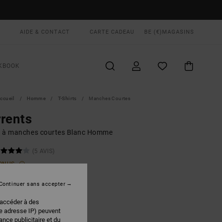
AIDE & CONTACT
CARTE CADEAU
BE (€)
MAGASINS
KBOOK
ccueil
Homme
T-Shirts
Manches Courtes
rents
rt à manches courtes Blanc Homme
(5 AVIS)
ONUS
00 €
Continuer sans accepter
 FLASH EXTRA 25%
 accéder à des
re adresse IP) peuvent
White
EUR
nce publicitaire et du