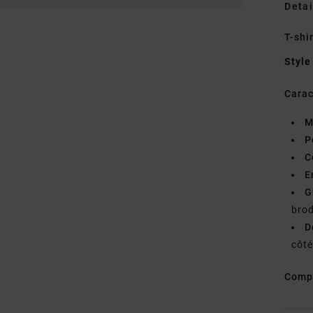
Detai
T-shi
Style
Carac
M
P
C
E
G
brod
D
côté
Comp