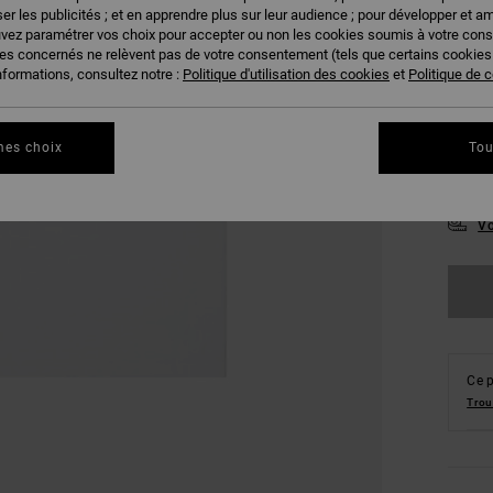
er les publicités ; et en apprendre plus sur leur audience ; pour développer et am
uvez paramétrer vos choix pour accepter ou non les cookies soumis à votre con
ies concernés ne relèvent pas de votre consentement (tels que certains cookie
nformations, consultez notre :
Politique d'utilisation des cookies
et
Politique de c
mes choix
Tou
XS
Vo
Ce p
Trou