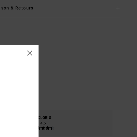
ison & Retours
RE
COLORIS
4.6