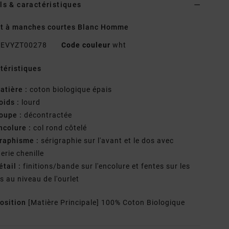
ls & caractéristiques
rt à manches courtes Blanc Homme
EVYZT00278
Code couleur
wht
téristiques
atière :
coton biologique épais
oids :
lourd
oupe :
décontractée
ncolure :
col rond côtelé
raphisme :
sérigraphie sur l'avant et le dos avec
erie chenille
étail :
finitions/bande sur l'encolure et fentes sur les
s au niveau de l'ourlet
osition
[Matière Principale] 100% Coton Biologique