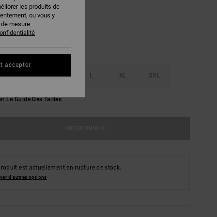
éliorer les produits de
sentement, ou vous y
s de mesure
onfidentialité
t accepter
S
M
L
XL
XXL
ir Le Guide Des Tailles
INDISPONIBLE
roduit est actuellement en rupture de stock.
ver d'autres options