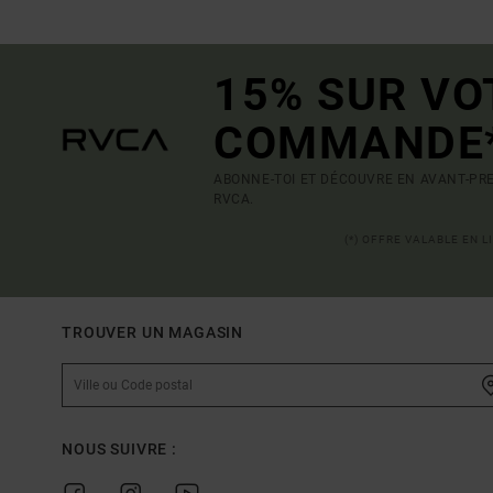
15% SUR VO
COMMANDE
ABONNE-TOI ET DÉCOUVRE EN AVANT-PRE
RVCA.
(*) OFFRE VALABLE EN 
TROUVER UN MAGASIN
NOUS SUIVRE :