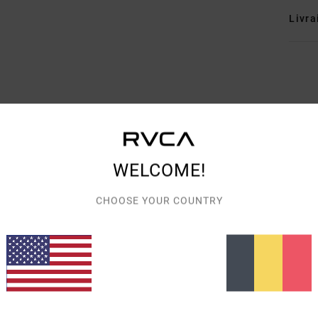
Livra
NOTE MOYENNE
4.2
WELCOME!
/5
CHOOSE YOUR COUNTRY
BASÉ SUR
5 AVIS VÉRIFIÉS
DEPUIS OCTOBRE 2025
60% DE NOS CLIENTS RECOMMANDENT CE PRODUIT
PORT QUALITÉ / PRIX
TAILLE
MATIÈ
4.2
4.5
TROP PETIT
TROP GRAND