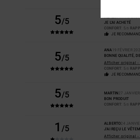
5
NEAL
29 MARS 2026
/5
JE L'AI ACHETÉ
CONFORT
: 5
RAPP
/5
JE RECOMMAND
ANA
19 FÉVRIER 20
5
/5
BONNE QUALITÉ, DE
Afficher original 
CONFORT
: 5
RAPP
/5
JE RECOMMAND
5
/5
MARTIN
27 JANVIER
BON PRODUIT
CONFORT
: 5
RAPP
/5
1
ALBERTO
24 JANVIE
/5
J'AI REÇU LE VÊTE
Afficher original 