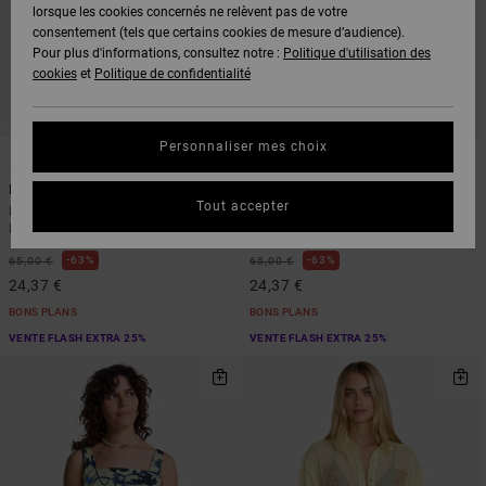
lorsque les cookies concernés ne relèvent pas de votre
consentement (tels que certains cookies de mesure d’audience).
Pour plus d'informations, consultez notre :
Politique d'utilisation des
cookies
et
Politique de confidentialité
Personnaliser mes choix
1
1
ARTIST NETWORK PROGRAM
New Yume Wide
Antonia Figueiredo Elements
Tout accepter
Pantalon taille élastique Rouge
Chemise manches longues Rose
Femme
Femme
63%
63%
65,00 €
65,00 €
24,37 €
24,37 €
BONS PLANS
BONS PLANS
VENTE FLASH EXTRA 25%
VENTE FLASH EXTRA 25%