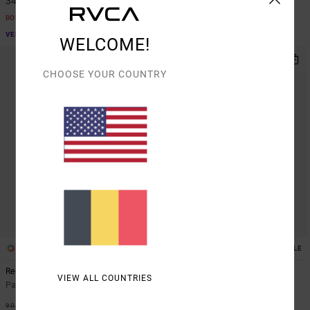
34,12 €
36,75 €
BONS PLANS
BONS PLANS
VENTE FLASH EXTRA 25%
VENTE FLASH EXTRA 25%
WELCOME!
CHOOSE YOUR COUNTRY
1
1
SUSTAINABLE
Recession
Va Essential Yogger 12"
VIEW ALL COUNTRIES
Pantalon taille fixe Marron Femme
Short Bleu Femme
63%
55%
90,00 €
55,00 €