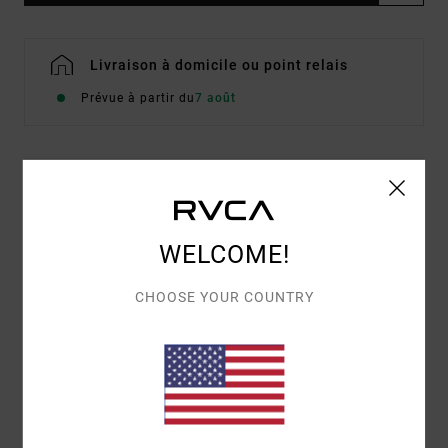
Livraison à domicile ou point relais
Prévue à partir du
7 août
Details & caractéristiques
Pantalon ample Blanc Femme
WELCOME!
Style
23B112614
Code couleur
wpw
CHOOSE YOUR COUNTRY
Caractéristiques
Matière :
coton
Coupe :
coupe Relaxed
Coupe :
Braguette boutonnée