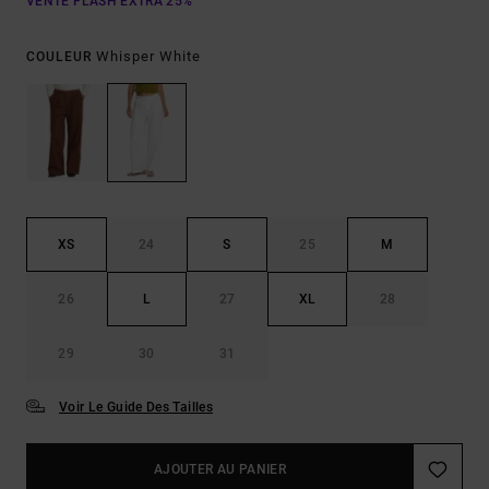
VENTE FLASH EXTRA 25%
Whisper White
COULEUR
XS
24
S
25
M
26
L
27
XL
28
29
30
31
Voir Le Guide Des Tailles
AJOUTER AU PANIER