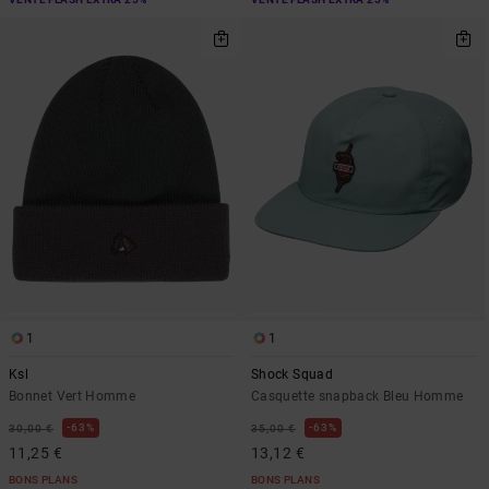
1
1
Ksl
Shock Squad
Bonnet Vert Homme
Casquette snapback Bleu Homme
63%
63%
30,00 €
35,00 €
11,25 €
13,12 €
BONS PLANS
BONS PLANS