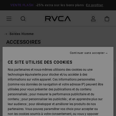
PASSEZ
À
VENTE FLASH
-25% extra sur les bons plans
En profiter
LA
SÉLECTION
DE
LA
GRILLE
DES
PRODUITS
Soldes Homme
ACCESSOIRES
Continuer sans accepter
horts
Sweats
Pantalons / Jeans
Vestes
Accessoires
CE SITE UTILISE DES COOKIES
FILTRER & TRIER
30
Resultats
Nos partenaires et nous-mêmes utilisons des cookies ou une
technologie équivalente pour stocker et/ou accéder à des
PASSER
ALLER
informations sur votre appareil. Ces informations personnelles
AUX
A
(comme vos données de navigation et votre adresse IP) peuvent être
CRITÈRES
TRIER
DE
PAR
utilisées pour vous présenter des publications et du contenu
FILTRAGE
personnalisés ; pour mesurer la performance publicitaire et du
DE
RECHERCHE
contenu ; pour personnaliser les publicités ; et en apprendre plus sur
leur audience ; pour développer et améliorer les produits de nos
partenaires. Vous pouvez paramétrer vos choix pour accepter ou
non les cookies soumis à votre consentement, ou vous y opposer