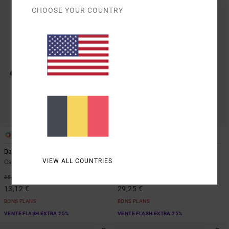
CHOOSE YOUR COUNTRY
1
2
Dayshift Patch Foamy
Edc 20.5L
VIEW ALL COUNTRIES
Casquette trucker Bleu Homme
Sac à dos Rouge Unisexe
63%
55%
35,00 €
65,00 €
13,12 €
29,25 €
BONS PLANS
BONS PLANS
VENTE FLASH EXTRA 25%
VENTE FLASH EXTRA 25%