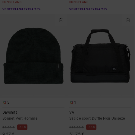
BONS PLANS
BONS PLANS
VENTE FLASH EXTRA 25%
VENTE FLASH EXTRA 25%
5
1
Dayshift
VA
Bonnet Vert Homme
Sac de sport Duffle Noir Unisexe
63%
55%
25,00 €
115,00 €
9,37 €
51,75 €