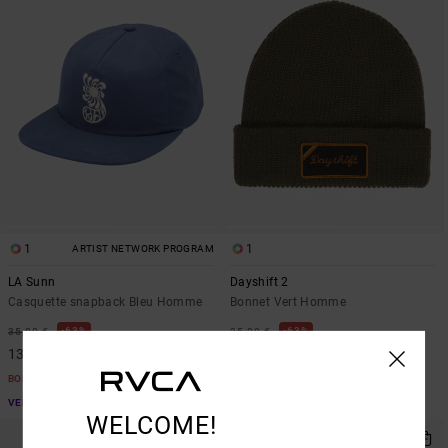
1
1
ARTIST NETWORK PROGRAM
LA Sunn
Dayshift 2
Casquette snapback Bleu Homme
Bonnet Vert Homme
63%
63%
35,00 €
25,00 €
13,12 €
9,37 €
BONS PLANS
BONS PLANS
VENTE FLASH EXTRA 25%
VENTE FLASH EXTRA 25%
WELCOME!