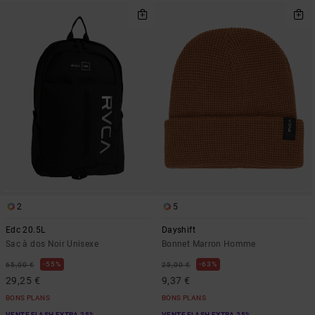
2
5
Edc 20.5L
Dayshift
Sac à dos Noir Unisexe
Bonnet Marron Homme
55%
63%
65,00 €
25,00 €
29,25 €
9,37 €
BONS PLANS
BONS PLANS
VENTE FLASH EXTRA 25%
VENTE FLASH EXTRA 25%