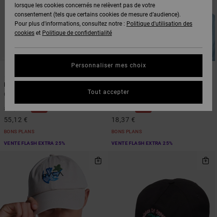
lorsque les cookies concernés ne relèvent pas de votre
consentement (tels que certains cookies de mesure d’audience).
Pour plus d'informations, consultez notre :
Politique d'utilisation des
cookies
et
Politique de confidentialité
Personnaliser mes choix
1
1
RVCA
The Magician
Tout accepter
Grand sac à dos Noir Homme
Casquette Bleu Homme
48%
48%
105,00 €
35,00 €
55,12 €
18,37 €
BONS PLANS
BONS PLANS
VENTE FLASH EXTRA 25%
VENTE FLASH EXTRA 25%