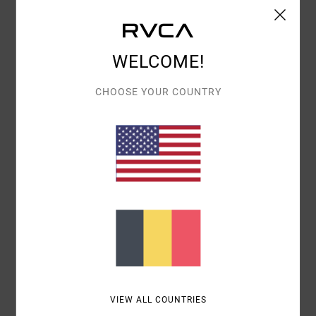
COLORIS
4.8
WELCOME!
CHOOSE YOUR COUNTRY
4
/5
FRANCISCO
18 FÉVRIER 2026
ACHAT VÉRIFIÉ
ÉLÉGANT ET MODERNE
Afficher original - Castellano
CONFORT
: 4
RAPPORT QUALITÉ / PRIX
: 4
TAILLE
: TAILLE
/5
/5
PARFAITE
MATIÈRE
: 4
COLORIS
: 4
/5
/5
JE RECOMMANDE CE PRODUIT
5
/5
VIEW ALL COUNTRIES