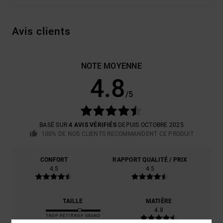
Avis clients
NOTE MOYENNE
4.8
/5
BASÉ SUR
4 AVIS VÉRIFIÉS
DEPUIS OCTOBRE 2025
100% DE NOS CLIENTS RECOMMANDENT CE PRODUIT
CONFORT
RAPPORT QUALITÉ / PRIX
4.5
4.5
TAILLE
MATIÈRE
4.8
TROP PETIT
TROP GRAND