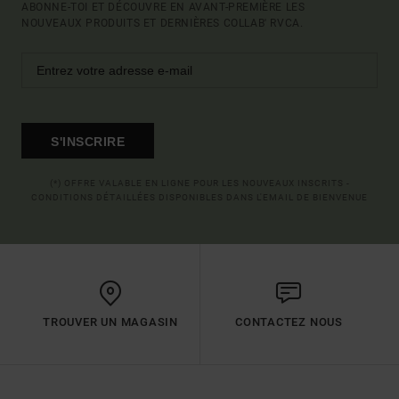
ABONNE-TOI ET DÉCOUVRE EN AVANT-PREMIÈRE LES
NOUVEAUX PRODUITS ET DERNIÈRES COLLAB' RVCA.
S'INSCRIRE
(*) OFFRE VALABLE EN LIGNE POUR LES NOUVEAUX INSCRITS -
CONDITIONS DÉTAILLÉES DISPONIBLES DANS L'EMAIL DE BIENVENUE
TROUVER UN MAGASIN
CONTACTEZ NOUS