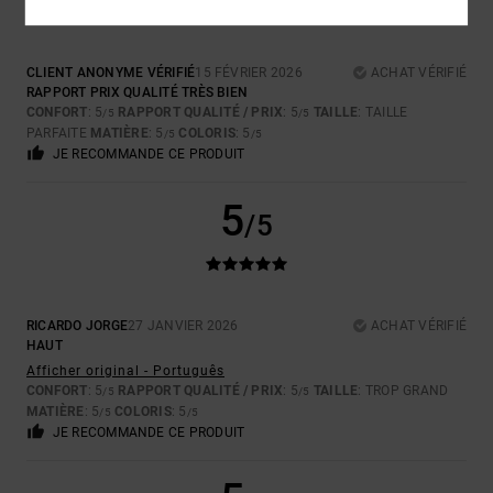
CLIENT ANONYME VÉRIFIÉ
15 FÉVRIER 2026
ACHAT VÉRIFIÉ
RAPPORT PRIX QUALITÉ TRÈS BIEN
CONFORT
: 5
RAPPORT QUALITÉ / PRIX
: 5
TAILLE
: TAILLE
/5
/5
PARFAITE
MATIÈRE
: 5
COLORIS
: 5
/5
/5
JE RECOMMANDE CE PRODUIT
5
/5
RICARDO JORGE
27 JANVIER 2026
ACHAT VÉRIFIÉ
HAUT
Afficher original - Português
CONFORT
: 5
RAPPORT QUALITÉ / PRIX
: 5
TAILLE
: TROP GRAND
/5
/5
MATIÈRE
: 5
COLORIS
: 5
/5
/5
JE RECOMMANDE CE PRODUIT