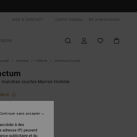
AIDE & CONTACT
CARTE CADEAU
BE (€)
MAGASINS
KBOOK
ccueil
Homme
T-Shirts
Manches Courtes
nctum
rt manches courtes Marron Homme
ONUS
00 €
Continuer sans accepter
Wood
EUR
 accéder à des
re adresse IP) peuvent
nce publicitaire et du