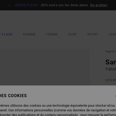
VENTE FLASH
-25% extra sur les bons plans
En profiter
E FLASH
HOMME
FEMME
SURF
SPORT
LOO
Page D'a
Sa
T-Shi
ECO-B
40,
 DES COOKIES
COUL
mêmes utilisons des cookies ou une technologie équivalente pour stocker et/ou
pareil. Ces informations personnelles (comme vos données de navigation et vot
résenter des publications et du contenu personnalisés ; pour mesurer la performa