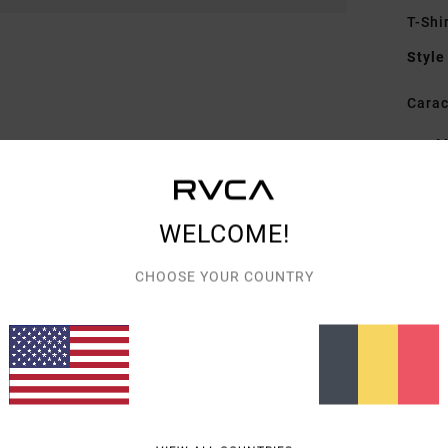
T-Shi
Style
Carac
M
C
C
G
WELCOME!
déta
CHOOSE YOUR COUNTRY
Comp
Livra