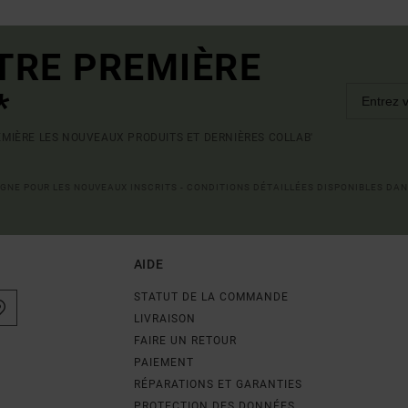
TRE PREMIÈRE
*
MIÈRE LES NOUVEAUX PRODUITS ET DERNIÈRES COLLAB'
LIGNE POUR LES NOUVEAUX INSCRITS - CONDITIONS DÉTAILLÉES DISPONIBLES DAN
AIDE
STATUT DE LA COMMANDE
LIVRAISON
FAIRE UN RETOUR
PAIEMENT
RÉPARATIONS ET GARANTIES
PROTECTION DES DONNÉES