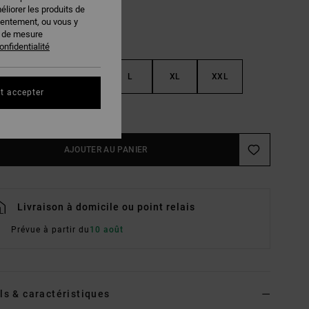
éliorer les produits de
sentement, ou vous y
s de mesure
onfidentialité
S
M
L
XL
XXL
t accepter
ir Le Guide Des Tailles
AJOUTER AU PANIER
Livraison à domicile ou point relais
Prévue à partir du
10 août
ls & caractéristiques