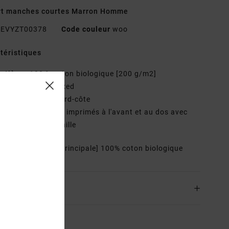
rt manches courtes Marron Homme
EVYZT00378
Code couleur
woo
téristiques
atière :
100 % coton biologique [200 g/m2]
oupe :
coupe relaxed
ol :
col rond en bord-côte
raphisme :
motifs imprimés à l'avant et au dos avec
ils brodés en chenille
osition
[Matière principale] 100% coton biologique
ison & Retours