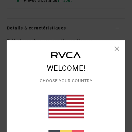
Prévue à partir du
11 août
Details & caractéristiques
T-Shirt manches courtes Marron Homme
Style
EVYZT00378
Code couleur
woo
Caractéristiques
WELCOME!
Matière :
100 % coton biologique [200 g/m2]
CHOOSE YOUR COUNTRY
Coupe :
coupe relaxed
Col :
col rond en bord-côte
Graphisme :
motifs imprimés à l'avant et au dos
avec détails brodés en chenille
Composition
[Matière principale] 100% coton biologique