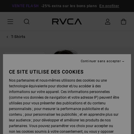
PASSER
À
VENTE FLASH
-25% extra sur les bons plans
En profiter
L'INFORMATION
SUR
LE
PRODUIT
T-Shirts
RUPTURE DE STOCK
Continuer sans accepter
CE SITE UTILISE DES COOKIES
Nos partenaires et nous-mêmes utilisons des cookies ou une
technologie équivalente pour stocker et/ou accéder à des
informations sur votre appareil. Ces informations personnelles
(comme vos données de navigation et votre adresse IP) peuvent être
utilisées pour vous présenter des publications et du contenu
personnalisés ; pour mesurer la performance publicitaire et du
contenu ; pour personnaliser les publicités ; et en apprendre plus sur
leur audience ; pour développer et améliorer les produits de nos
partenaires. Vous pouvez paramétrer vos choix pour accepter ou
non les cookies soumis à votre consentement, ou vous y opposer