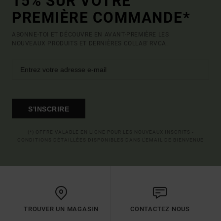
15% SUR VOTRE
PREMIÈRE COMMANDE*
ABONNE-TOI ET DÉCOUVRE EN AVANT-PREMIÈRE LES
NOUVEAUX PRODUITS ET DERNIÈRES COLLAB' RVCA.
S'INSCRIRE
(*) OFFRE VALABLE EN LIGNE POUR LES NOUVEAUX INSCRITS -
CONDITIONS DÉTAILLÉES DISPONIBLES DANS L'EMAIL DE BIENVENUE
TROUVER UN MAGASIN
CONTACTEZ NOUS