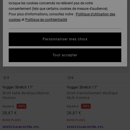
CRITÈRES
TRIER
lorsque les cookies concernés ne relèvent pas de votre
DE
PAR
consentement (tels que certains cookies de mesure d’audience).
FILTRAGE
DE
Pour plus d'informations, consultez notre :
Politique d'utilisation des
RECHERCHE
cookies
et
Politique de confidentialité
Personnaliser mes choix
Tout accepter
3
6
Yogger Stretch 17"
Yogger Stretch 17"
Short taille élastique Marron
Short d'entraînement élastique
Homme
Multi Homme
48%
48%
55,00 €
55,00 €
28,87 €
28,87 €
BONS PLANS
BONS PLANS
VENTE FLASH EXTRA 25%
VENTE FLASH EXTRA 25%