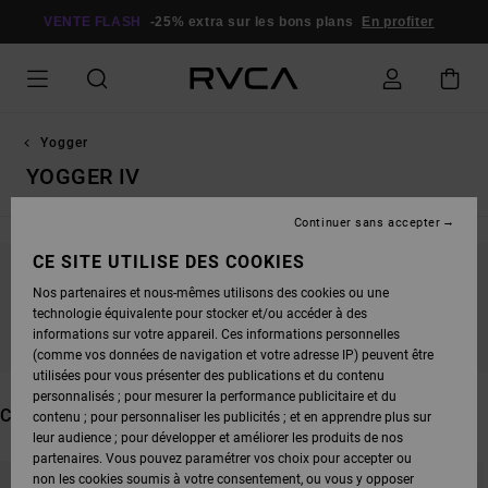
PASSEZ
À
VENTE FLASH
-25% extra sur les bons plans
En profiter
LA
SÉLECTION
DE
LA
GRILLE
DES
PRODUITS
Yogger
YOGGER IV
Continuer sans accepter
CE SITE UTILISE DES COOKIES
NE PARTEZ PAS TROP LOIN, NOS PRODUITS
Nos partenaires et nous-mêmes utilisons des cookies ou une
technologie équivalente pour stocker et/ou accéder à des
SERONT BIENTÔT DE RETOUR
informations sur votre appareil. Ces informations personnelles
(comme vos données de navigation et votre adresse IP) peuvent être
utilisées pour vous présenter des publications et du contenu
personnalisés ; pour mesurer la performance publicitaire et du
CES PRODUITS POURRAIENT VOUS PLAIRE
contenu ; pour personnaliser les publicités ; et en apprendre plus sur
leur audience ; pour développer et améliorer les produits de nos
partenaires. Vous pouvez paramétrer vos choix pour accepter ou
PASSER
ALLER
non les cookies soumis à votre consentement, ou vous y opposer
AUX
A