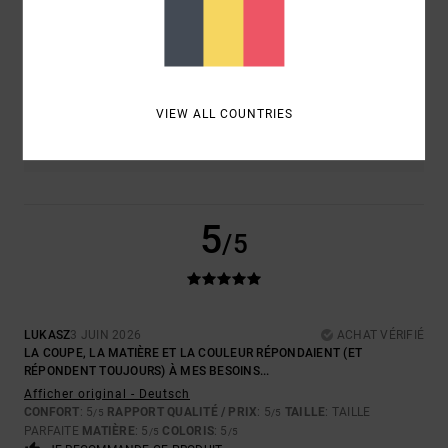
TAILLE
MATIÈRE
5.0
TROP PETIT
TROP GRAND
COLORIS
VIEW ALL COUNTRIES
5.0
5
/5
LUKASZ
3 JUIN 2026
ACHAT VÉRIFIÉ
LA COUPE, LA MATIÈRE ET LA COULEUR RÉPONDAIENT (ET
RÉPONDENT TOUJOURS) À MES BESOINS...
Afficher original - Deutsch
CONFORT
: 5
RAPPORT QUALITÉ / PRIX
: 5
TAILLE
: TAILLE
/5
/5
PARFAITE
MATIÈRE
: 5
COLORIS
: 5
/5
/5