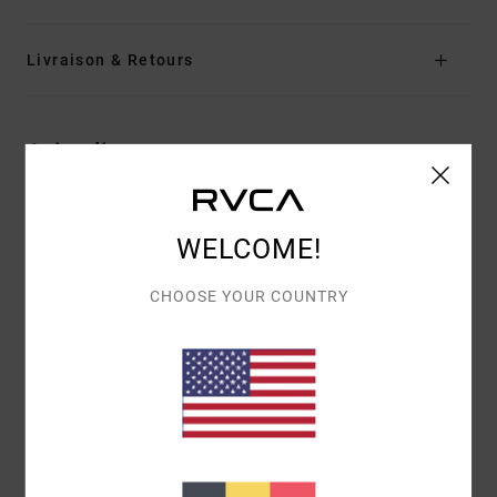
Livraison & Retours
Avis clients
NOTE MOYENNE
WELCOME!
5.0
/5
CHOOSE YOUR COUNTRY
BASÉ SUR
1 AVIS VÉRIFIÉS
DEPUIS JUIN 2026
100% DE NOS CLIENTS RECOMMANDENT CE PRODUIT
CONFORT
RAPPORT QUALITÉ / PRIX
5.0
5.0