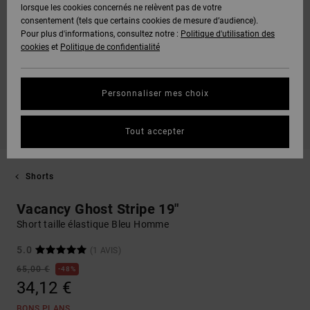
lorsque les cookies concernés ne relèvent pas de votre
consentement (tels que certains cookies de mesure d’audience).
Pour plus d'informations, consultez notre :
Politique d'utilisation des
cookies
et
Politique de confidentialité
Personnaliser mes choix
Tout accepter
Shorts
Vacancy Ghost Stripe 19"
Short taille élastique Bleu Homme
5.0
(1 AVIS)
65,00 €
48%
34,12 €
BONS PLANS