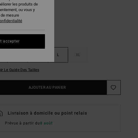
éliorer les produits de
Desert Taupe
EUR
sentement, ou vous y
s de mesure
onfidentialité
t accepter
S
M
L
XL
ir Le Guide Des Tailles
AJOUTER AU PANIER
Livraison à domicile ou point relais
Prévue à partir du
8 août