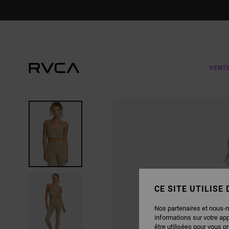
PASSER
À
L'INFORMATION
SUR
LE
PRODUIT
VENT
CE SITE UTILISE
Nos partenaires et nous-
informations sur votre ap
être utilisées pour vous p