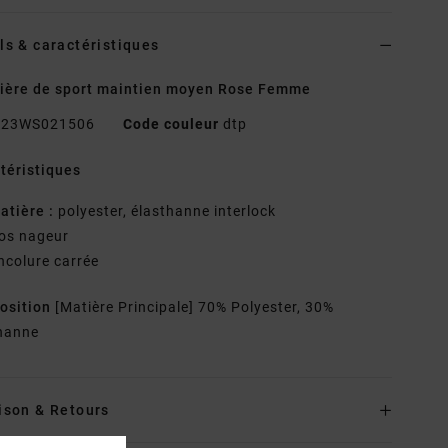
ls & caractéristiques
ière de sport maintien moyen Rose Femme
23WS021506
Code couleur
dtp
téristiques
atière :
polyester, élasthanne interlock
os nageur
ncolure carrée
osition
[Matière Principale] 70% Polyester, 30%
hanne
ison & Retours