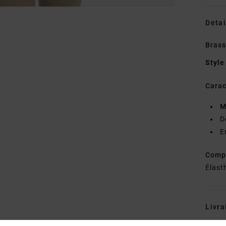
Detai
Brass
Style
Carac
M
D
E
Comp
Élast
Livra