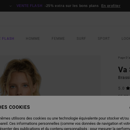
VENTE FLASH
-25% extra sur les bons plans
En profiter
E FLASH
HOMME
FEMME
SURF
SPORT
LOO
Page D'a
Va
Brass
5.0
55,00
24,
 DES COOKIES
BONS 
mêmes utilisons des cookies ou une technologie équivalente pour stocker et/ou
VENTE
pareil. Ces informations personnelles (comme vos données de navigation et vot
résenter des publications et du contenu personnalisés ; pour mesurer la performa