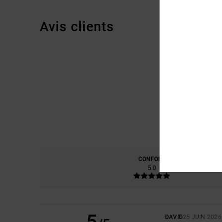
Avis clients
CONFORT
RAP
5.0
5
DAVID
25 JUIN 2026