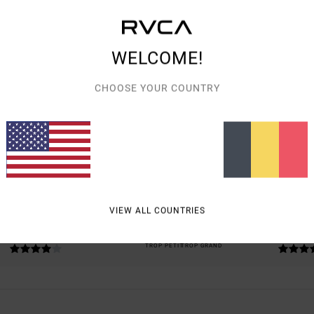
WELCOME!
CHOOSE YOUR COUNTRY
NOTE MOYENNE
5.0
/5
BASÉ SUR
1 AVIS VÉRIFIÉS
DEPUIS JUIN 2026
100% DE NOS CLIENTS RECOMMANDENT CE PRODUIT
VIEW ALL COUNTRIES
PORT QUALITÉ / PRIX
TAILLE
MATIÈ
4.0
5.0
TROP PETIT
TROP GRAND