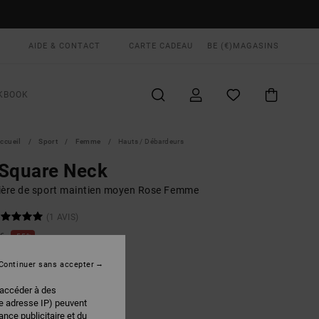
AIDE & CONTACT
CARTE CADEAU
BE (€)
MAGASINS
KBOOK
ccueil
Sport
Femme
Hauts / Débardeurs
 Square Neck
ière de sport maintien moyen Rose Femme
(1 AVIS)
 €
55%
75 €
Continuer sans accepter
PLANS
 accéder à des
 FLASH EXTRA 25%
re adresse IP) peuvent
nce publicitaire et du