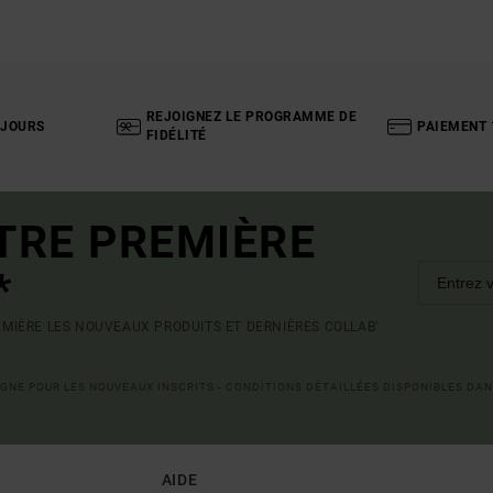
REJOIGNEZ LE PROGRAMME DE
 JOURS
PAIEMENT 
FIDÉLITÉ
TRE PREMIÈRE
*
MIÈRE LES NOUVEAUX PRODUITS ET DERNIÈRES COLLAB'
LIGNE POUR LES NOUVEAUX INSCRITS - CONDITIONS DÉTAILLÉES DISPONIBLES DAN
AIDE