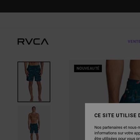
PASSER
À
L'INFORMATION
SUR
LE
PRODUIT
VENT
NOUVEAUTÉ
CE SITE UTILISE
Nos partenaires et nous-
informations sur votre ap
être utilisées pour vous p