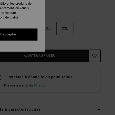
éliorer les produits de
sentement, ou vous y
s de mesure
onfidentialité
M
L
XL
XXL
t accepter
ir Le Guide Des Tailles
AJOUTER AU PANIER
Livraison à domicile ou point relais
Prévue à partir du
10 août
ls & caractéristiques