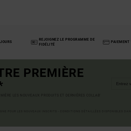
REJOIGNEZ LE PROGRAMME DE
 JOURS
PAIEMENT 
FIDÉLITÉ
TRE PREMIÈRE
*
MIÈRE LES NOUVEAUX PRODUITS ET DERNIÈRES COLLAB'
LIGNE POUR LES NOUVEAUX INSCRITS - CONDITIONS DÉTAILLÉES DISPONIBLES DAN