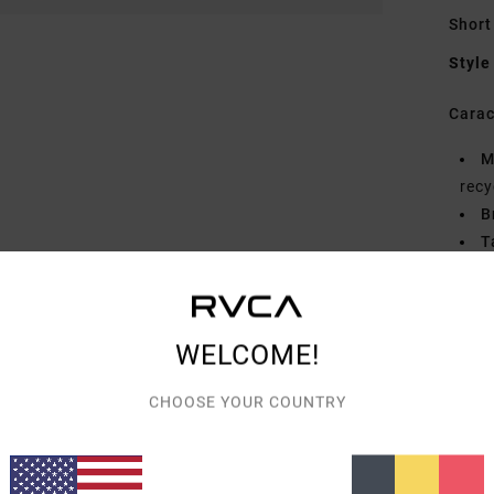
Short
Style
Carac
M
recy
B
T
S
ser
L
WELCOME!
P
L
CHOOSE YOUR COUNTRY
P
A
le d