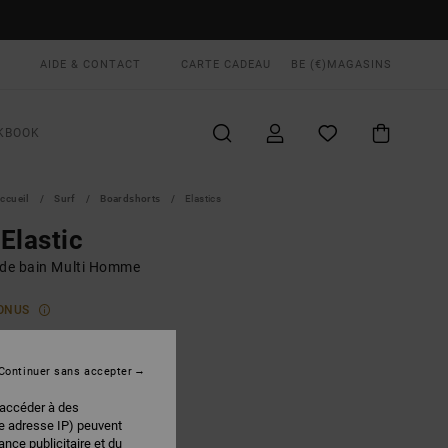
AIDE & CONTACT
CARTE CADEAU
BE (€)
MAGASINS
KBOOK
ccueil
Surf
Boardshorts
Elastics
Elastic
 de bain Multi Homme
ONUS
00 €
Continuer sans accepter
Multi
EUR
 accéder à des
re adresse IP) peuvent
nce publicitaire et du