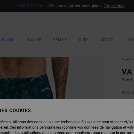
VENTE FLASH
-25% extra sur les bons plans
En profiter
E FLASH
HOMME
FEMME
SURF
SPORT
LOO
Page D'a
VA 
Short
ECO-B
60,
 DES COOKIES
COUL
mêmes utilisons des cookies ou une technologie équivalente pour stocker et/ou
pareil. Ces informations personnelles (comme vos données de navigation et vot
résenter des publications et du contenu personnalisés ; pour mesurer la performa