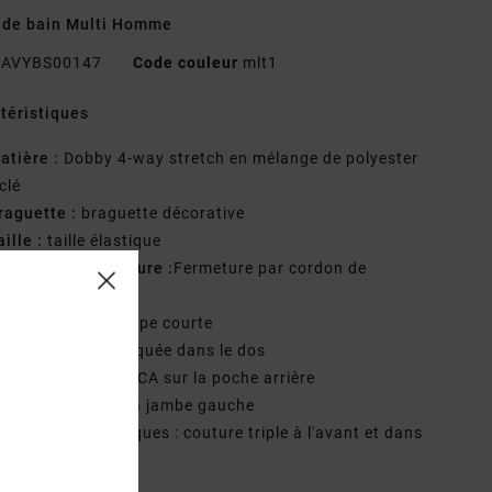
 de bain Multi Homme
AVYBS00147
Code couleur
mlt1
téristiques
atière :
Dobby 4-way stretch en mélange de polyester
clé
raguette :
braguette décorative
aille :
taille élastique
ystème de fermeture :
Fermeture par cordon de
rage
ongueur :
17", coupe courte
oches :
poche plaquée dans le dos
ogo :
étiquette RVCA sur la poche arrière
etit écusson sur la jambe gauche
utres caractéristiques : couture triple à l'avant et dans
os