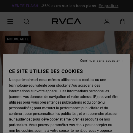
PASSER
À
VENTE FLASH
-25% extra sur les bons plans
En profiter
L'INFORMATION
SUR
LE
PRODUIT
NOUVEAUTÉ
Continuer sans accepter
CE SITE UTILISE DES COOKIES
Nos partenaires et nous-mêmes utilisons des cookies ou une
technologie équivalente pour stocker et/ou accéder à des
informations sur votre appareil. Ces informations personnelles
(comme vos données de navigation et votre adresse IP) peuvent être
utilisées pour vous présenter des publications et du contenu
personnalisés ; pour mesurer la performance publicitaire et du
contenu ; pour personnaliser les publicités ; et en apprendre plus sur
leur audience ; pour développer et améliorer les produits de nos
partenaires. Vous pouvez paramétrer vos choix pour accepter ou
non les cookies soumis à votre consentement, ou vous y opposer