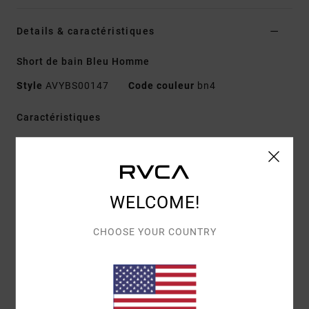
Details & caractéristiques
Short de bain Bleu Homme
Style
AVYBS00147
Code couleur
bn4
Caractéristiques
Matière :
Dobby 4-way stretch en mélange de
polyester recyclé
Braguette :
braguette décorative
Taille :
taille élastique
WELCOME!
Système de fermeture :
Fermeture par cordon de
CHOOSE YOUR COUNTRY
serrage
Longueur :
17", coupe courte
Poches :
poche plaquée dans le dos
Logo :
étiquette RVCA sur la poche arrière
Petit écusson sur la jambe gauche