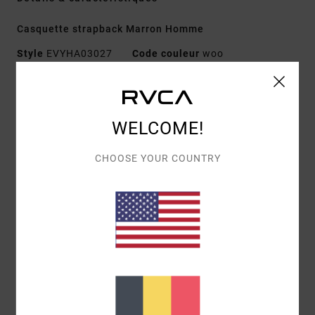
Casquette strapback Marron Homme
Style
EVYHA03027
Code couleur
woo
Caractéristiques
Matière :
sergé de coton
WELCOME!
Construction :
5 panneaux avec fermeture clipback
Visière :
incurvée
CHOOSE YOUR COUNTRY
Détails :
broderie centrée à l'avant
Composition
[Matière principale] 80% polyester, 20%
coton
Livraison & Retours