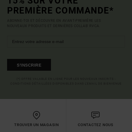
15% SUR VOTRE
PREMIÈRE COMMANDE*
ABONNE-TOI ET DÉCOUVRE EN AVANT-PREMIÈRE LES
NOUVEAUX PRODUITS ET DERNIÈRES COLLAB' RVCA.
S'INSCRIRE
(*) OFFRE VALABLE EN LIGNE POUR LES NOUVEAUX INSCRITS -
CONDITIONS DÉTAILLÉES DISPONIBLES DANS L'EMAIL DE BIENVENUE
TROUVER UN MAGASIN
CONTACTEZ NOUS