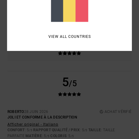
TAILLE
MATIÈRE
5.0
TROP PETIT
TROP GRAND
VIEW ALL COUNTRIES
COLORIS
5.0
5
/5
ROBERTO
28 JUIN 2026
ACHAT VÉRIFIÉ
JOLI ET CONFORME À LA DESCRIPTION
Afficher original - Italiano
CONFORT
: 5
RAPPORT QUALITÉ / PRIX
: 5
TAILLE
: TAILLE
/5
/5
PARFAITE
MATIÈRE
: 5
COLORIS
: 5
/5
/5