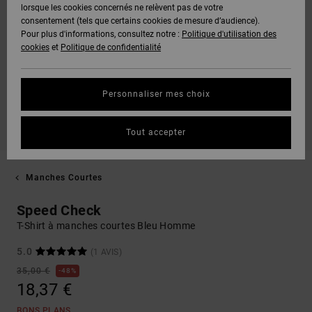
lorsque les cookies concernés ne relèvent pas de votre
consentement (tels que certains cookies de mesure d’audience).
Pour plus d'informations, consultez notre :
Politique d'utilisation des
cookies
et
Politique de confidentialité
Personnaliser mes choix
Tout accepter
Manches Courtes
Speed Check
T-Shirt à manches courtes Bleu Homme
5.0
(1 AVIS)
35,00 €
48%
18,37 €
BONS PLANS