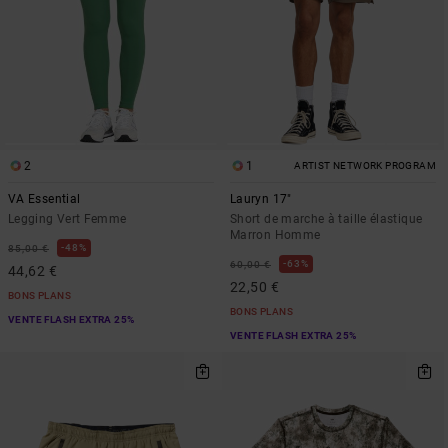
2
1
ARTIST NETWORK PROGRAM
VA Essential
Lauryn 17"
Legging Vert Femme
Short de marche à taille élastique
Marron Homme
48%
85,00 €
63%
60,00 €
44,62 €
22,50 €
BONS PLANS
BONS PLANS
VENTE FLASH EXTRA 25%
VENTE FLASH EXTRA 25%