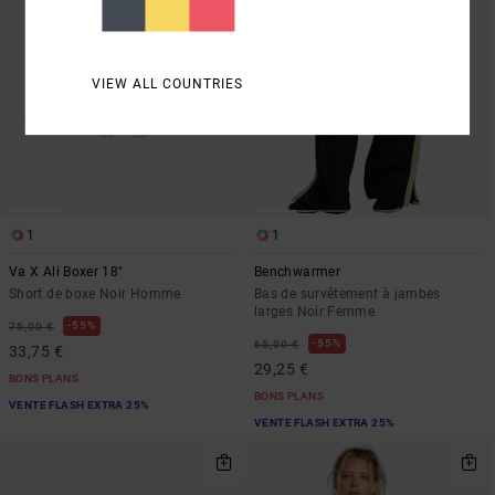
VIEW ALL COUNTRIES
1
1
Va X Ali Boxer 18"
Benchwarmer
Short de boxe Noir Homme
Bas de survêtement à jambes
larges Noir Femme
55%
75,00 €
55%
65,00 €
33,75 €
29,25 €
BONS PLANS
BONS PLANS
VENTE FLASH EXTRA 25%
VENTE FLASH EXTRA 25%