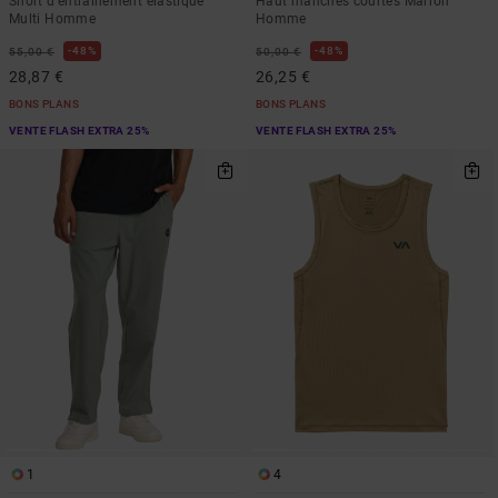
Short d'entraînement élastique
Haut manches courtes Marron
Multi Homme
Homme
48%
48%
55,00 €
50,00 €
28,87 €
26,25 €
BONS PLANS
BONS PLANS
VENTE FLASH EXTRA 25%
VENTE FLASH EXTRA 25%
1
4