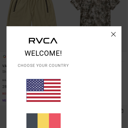
WELCOME!
3
2
CHOOSE YOUR COUNTRY
VA Sport Yogger Stretch 17"
Vent Lite
Short performance Marron Homme
T-shirt technique Blanc Homme
48%
55%
55,00 €
55,00 €
28,87 €
24,75 €
BONS PLANS
BONS PLANS
VENTE FLASH EXTRA 25%
VENTE FLASH EXTRA 25%