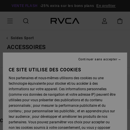
PASSEZ
À
VENTE FLASH
-25% extra sur les bons plans
En profiter
LA
SÉLECTION
DE
LA
GRILLE
DES
PRODUITS
Soldes Sport
ACCESSOIRES
Continuer sans accepter
Hauts de Sport Homme
Bas de Sport
Hauts de Sport Fem
CE SITE UTILISE DES COOKIES
Nos partenaires et nous-mêmes utilisons des cookies ou une
technologie équivalente pour stocker et/ou accéder à des
NE PARTEZ PAS TROP LOIN, NOS PRODUITS
informations sur votre appareil. Ces informations personnelles
SERONT BIENTÔT DE RETOUR
(comme vos données de navigation et votre adresse IP) peuvent être
utilisées pour vous présenter des publications et du contenu
personnalisés ; pour mesurer la performance publicitaire et du
contenu ; pour personnaliser les publicités ; et en apprendre plus sur
leur audience ; pour développer et améliorer les produits de nos
CES PRODUITS POURRAIENT VOUS PLAIRE
partenaires. Vous pouvez paramétrer vos choix pour accepter ou
non les cookies soumis à votre consentement, ou vous y opposer