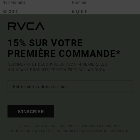
Noir Homme
Homme
35,00 €
60,00 €
15% SUR VOTRE
PREMIÈRE COMMANDE*
ABONNE-TOI ET DÉCOUVRE EN AVANT-PREMIÈRE LES
NOUVEAUX PRODUITS ET DERNIÈRES COLLAB' RVCA.
S'INSCRIRE
(*) OFFRE VALABLE EN LIGNE POUR LES NOUVEAUX INSCRITS -
CONDITIONS DÉTAILLÉES DISPONIBLES DANS L'EMAIL DE BIENVENUE