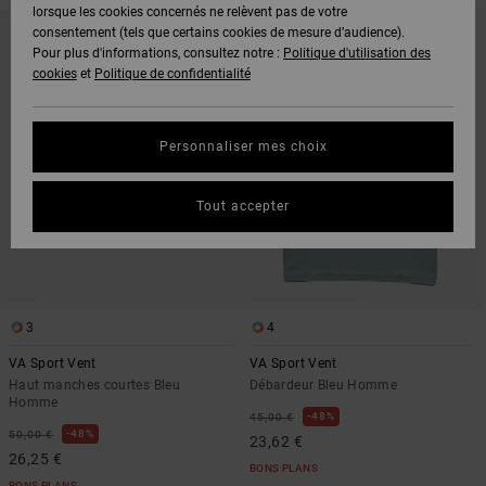
lorsque les cookies concernés ne relèvent pas de votre
PASSER
ALLER
AUX
A
consentement (tels que certains cookies de mesure d’audience).
CRITÈRES
TRIER
Pour plus d'informations, consultez notre :
Politique d'utilisation des
DE
PAR
FILTRAGE
cookies
et
Politique de confidentialité
DE
RECHERCHE
Personnaliser mes choix
Tout accepter
3
4
VA Sport Vent
VA Sport Vent
Haut manches courtes Bleu
Débardeur Bleu Homme
Homme
48%
45,00 €
48%
50,00 €
23,62 €
26,25 €
BONS PLANS
BONS PLANS