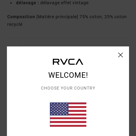
délavage :
délavage effet vintage
Composition
[Matière principale] 75% coton, 25% coton
recyclé
Livraison & Retours
Avis clients
WELCOME!
CHOOSE YOUR COUNTRY
NOTE MOYENNE
5.0
/5
BASÉ SUR
1 AVIS VÉRIFIÉS
DEPUIS MARS 2026
0% DE NOS CLIENTS RECOMMANDENT CE PRODUIT