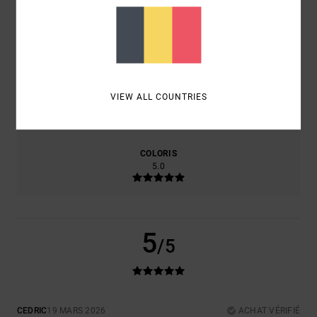
CONFORT
RAPPORT QUALITÉ / PRIX
5.0
5.0
TAILLE
MATIÈRE
VIEW ALL COUNTRIES
5.0
TROP PETIT
TROP GRAND
COLORIS
5.0
5
/5
CEDRIC
19 MARS 2026
ACHAT VÉRIFIÉ