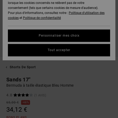
lorsque les cookies concernés ne relèvent pas de votre
consentement (tels que certains cookies de mesure d’audience).
Pour plus d'informations, consultez notre :
Politique d'utilisation des
cookies
et
Politique de confidentialité
Personnaliser mes choix
Tout accepter
Shorts De Sport
Sands 17"
Bermuda à taille élastique Bleu Homme
4.0
(1 AVIS)
65,00 €
48%
34,12 €
BONS PLANS