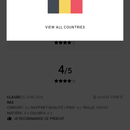
TAILLE
MATIÈRE
4.0
TROP PETIT
TROP GRAND
VIEW ALL COUNTRIES
COLORIS
4.0
4
/5
CLAUDE
25 JUIN 2026
ACHAT VÉRIFIÉ
RAS
CONFORT
: 4
RAPPORT QUALITÉ / PRIX
: 4
TAILLE
: GRAND
/5
/5
MATIÈRE
: 4
COLORIS
: 4
/5
/5
JE RECOMMANDE CE PRODUIT