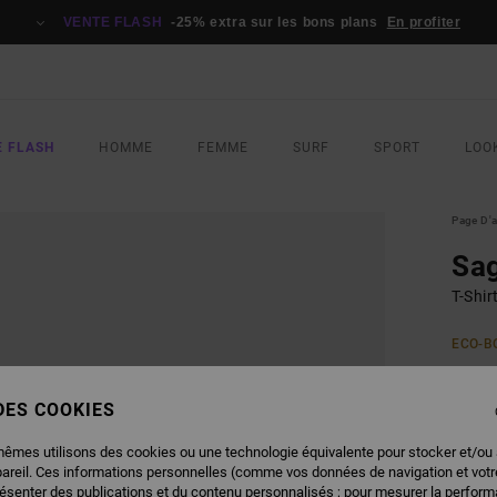
VENTE FLASH
-25% extra sur les bons plans
En profiter
E FLASH
HOMME
FEMME
SURF
SPORT
LOO
Page D'a
Sa
T-Shi
ECO-B
35,
 DES COOKIES
COUL
mêmes utilisons des cookies ou une technologie équivalente pour stocker et/ou
pareil. Ces informations personnelles (comme vos données de navigation et vot
résenter des publications et du contenu personnalisés ; pour mesurer la performa