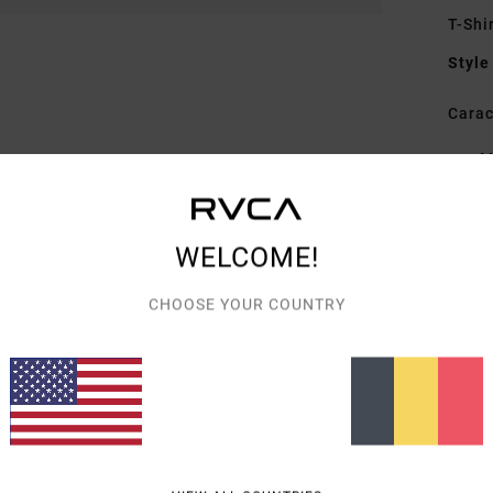
T-Shi
Style
Carac
M
C
C
A
WELCOME!
avec
CHOOSE YOUR COUNTRY
Comp
Livra