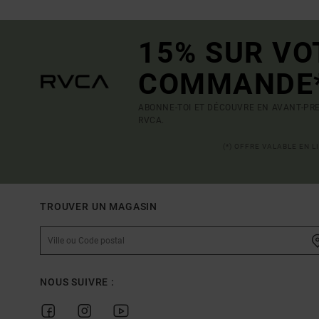
15% SUR VO
COMMANDE
ABONNE-TOI ET DÉCOUVRE EN AVANT-PRE
RVCA.
(*) OFFRE VALABLE EN 
TROUVER UN MAGASIN
NOUS SUIVRE :