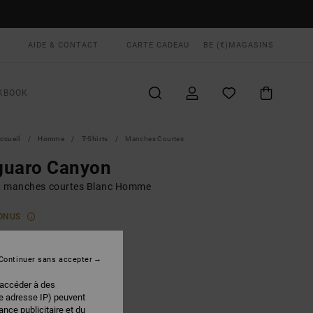
AIDE & CONTACT
CARTE CADEAU
BE (€)
MAGASINS
KBOOK
ccueil
Homme
T-Shirts
Manches Courtes
guaro Canyon
rt manches courtes Blanc Homme
ONUS
00 €
Continuer sans accepter
Antique White
EUR
 accéder à des
re adresse IP) peuvent
nce publicitaire et du