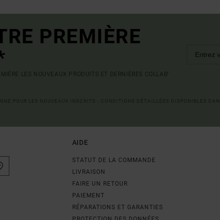
TRE PREMIÈRE
*
MIÈRE LES NOUVEAUX PRODUITS ET DERNIÈRES COLLAB'
LIGNE POUR LES NOUVEAUX INSCRITS - CONDITIONS DÉTAILLÉES DISPONIBLES DAN
AIDE
STATUT DE LA COMMANDE
LIVRAISON
FAIRE UN RETOUR
PAIEMENT
RÉPARATIONS ET GARANTIES
PROTECTION DES DONNÉES