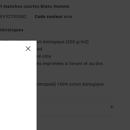
rt manches courtes Blanc Homme
EVYZT00382
Code couleur
anw
téristiques
atière :
100 % coton biologique [200 g/m2]
oupe :
coupe relaxed
ol :
col rond en bord-côte
rtwork :
illustrations imprimées à l'avant et au dos
 détails brodés
osition
[Matière principale] 100% coton biologique
ison & Retours