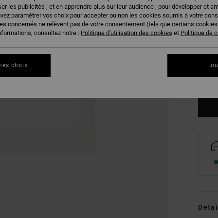
er les publicités ; et en apprendre plus sur leur audience ; pour développer et am
uvez paramétrer vos choix pour accepter ou non les cookies soumis à votre con
ies concernés ne relèvent pas de votre consentement (tels que certains cookie
nformations, consultez notre :
Politique d'utilisation des cookies
et
Politique de c
XS
mes choix
Tou
Vo
Detai