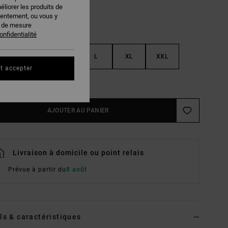
éliorer les produits de
sentement, ou vous y
s de mesure
onfidentialité
S
M
L
XL
XXL
t accepter
ir Le Guide Des Tailles
AJOUTER AU PANIER
Livraison à domicile ou point relais
Prévue à partir du
8 août
ls & caractéristiques