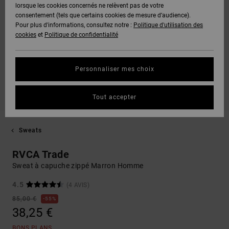
lorsque les cookies concernés ne relèvent pas de votre
consentement (tels que certains cookies de mesure d’audience).
Pour plus d'informations, consultez notre :
Politique d'utilisation des
cookies
et
Politique de confidentialité
Personnaliser mes choix
Tout accepter
Sweats
RVCA Trade
Sweat à capuche zippé Marron Homme
4.5
(4 AVIS)
85,00 €
55%
38,25 €
BONS PLANS