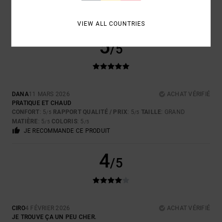
MATIÈRE
: 4
COLORIS
: 4
/5
/5
JE RECOMMANDE CE PRODUIT
VIEW ALL COUNTRIES
5
/5
DANA
11 MARS 2026
ACHAT VÉRIFIÉ
PRATIQUE ET CHAUD
CONFORT
: 5
RAPPORT QUALITÉ / PRIX
: 5
TAILLE
: GRAND
/5
/5
MATIÈRE
: 5
COLORIS
: 5
/5
/5
JE RECOMMANDE CE PRODUIT
4
/5
CIRO
4 FÉVRIER 2026
ACHAT VÉRIFIÉ
JE TROUVE ÇA UN PEU CHER.