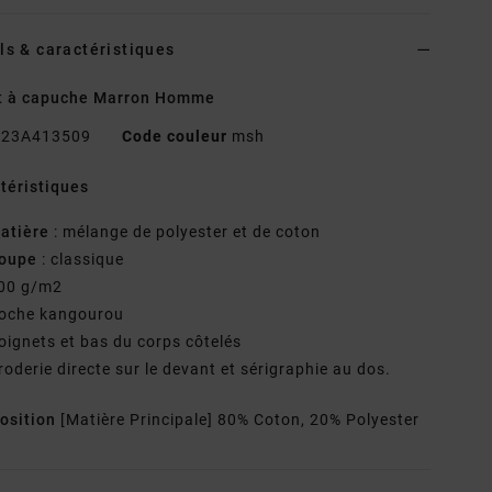
ls & caractéristiques
t à capuche Marron Homme
23A413509
Code couleur
msh
téristiques
atière
: mélange de polyester et de coton
oupe
: classique
00 g/m2
oche kangourou
oignets et bas du corps côtelés
roderie directe sur le devant et sérigraphie au dos.
osition
[Matière Principale] 80% Coton, 20% Polyester