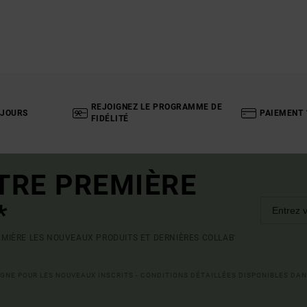
REJOIGNEZ LE PROGRAMME DE
 JOURS
PAIEMENT 
FIDÉLITÉ
TRE PREMIÈRE
*
MIÈRE LES NOUVEAUX PRODUITS ET DERNIÈRES COLLAB'
LIGNE POUR LES NOUVEAUX INSCRITS - CONDITIONS DÉTAILLÉES DISPONIBLES DAN