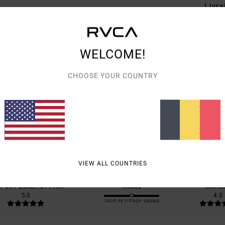
Livra
WELCOME!
CHOOSE YOUR COUNTRY
NOTE MOYENNE
5.0
/5
BASÉ SUR
1 AVIS VÉRIFIÉS
DEPUIS FÉVRIER 2026
100% DE NOS CLIENTS RECOMMANDENT CE PRODUIT
VIEW ALL COUNTRIES
PORT QUALITÉ / PRIX
TAILLE
MATIÈ
5.0
4.0
TROP PETIT
TROP GRAND