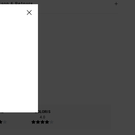
ison & Retours
RE
COLORIS
4.0