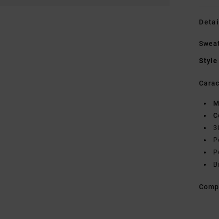
Detai
Swea
Style
Carac
M
C
3
P
P
B
Comp