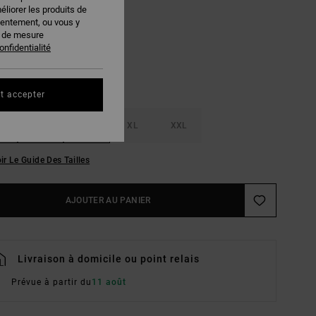
éliorer les produits de
Mushroom
EUR
sentement, ou vous y
s de mesure
onfidentialité
t accepter
M
L
XL
XXL
ir Le Guide Des Tailles
AJOUTER AU PANIER
Livraison à domicile ou point relais
Prévue à partir du
11 août