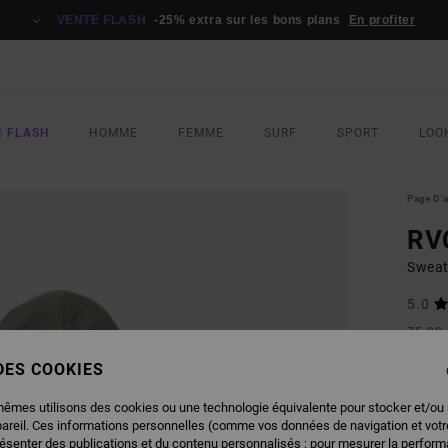
VENTE FLASH
-25% extra sur les bons plans
En profiter
E FLASH
HOMME
FEMME
SURF
SPORT
LOO
Page D'a
RV
Sweat
5.0
75,00
33,
 DES COOKIES
BONS 
mêmes utilisons des cookies ou une technologie équivalente pour stocker et/ou
VENTE
pareil. Ces informations personnelles (comme vos données de navigation et vot
résenter des publications et du contenu personnalisés ; pour mesurer la performa