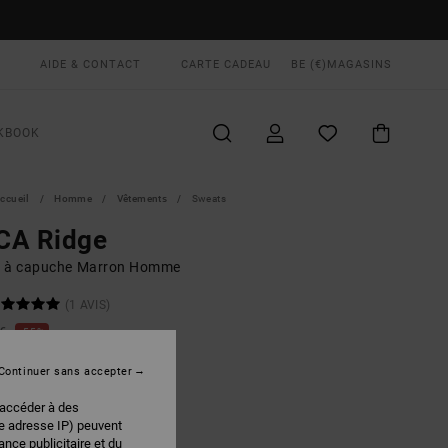
AIDE & CONTACT
CARTE CADEAU
BE (€)
MAGASINS
KBOOK
ccueil
Homme
Vêtements
Sweats
CA Ridge
 à capuche Marron Homme
(1 AVIS)
 €
55%
75 €
Continuer sans accepter
PLANS
 accéder à des
 FLASH EXTRA 25%
re adresse IP) peuvent
nce publicitaire et du