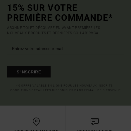
15% SUR VOTRE
PREMIÈRE COMMANDE*
ABONNE-TOI ET DÉCOUVRE EN AVANT-PREMIÈRE LES
NOUVEAUX PRODUITS ET DERNIÈRES COLLAB' RVCA.
S'INSCRIRE
(*) OFFRE VALABLE EN LIGNE POUR LES NOUVEAUX INSCRITS -
CONDITIONS DÉTAILLÉES DISPONIBLES DANS L'EMAIL DE BIENVENUE