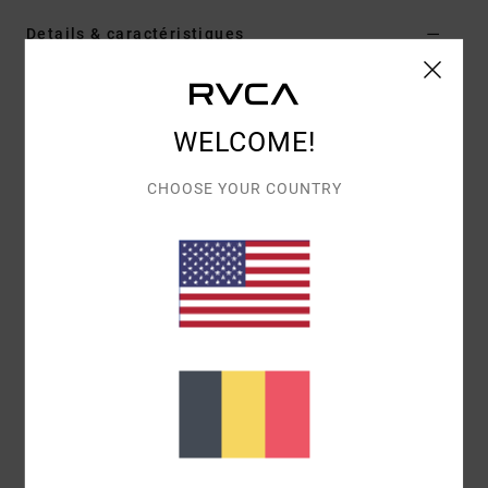
Details & caractéristiques
Sweat à capuche Bleu Homme
Style
23MS411501
Code couleur
led
WELCOME!
Caractéristiques
CHOOSE YOUR COUNTRY
matière :
mélange de coton et polyester
Encolure :
encolure à capuche
Manches :
manches longues
Fermeture :
modèle sans fermeture
Poches :
Poches kangourou
Logo :
sérigraphie sur la poitrine
Composition
80% coton, 20% polyester
Livraison & Retours