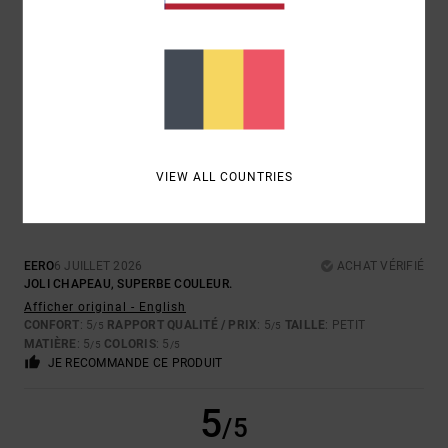
COLORIS
5.0
4
/5
VIEW ALL COUNTRIES
EERO
6 JUILLET 2026
ACHAT VÉRIFIÉ
JOLI CHAPEAU, SUPERBE COULEUR.
Afficher original - English
CONFORT
: 5
RAPPORT QUALITÉ / PRIX
: 5
TAILLE
: PETIT
/5
/5
MATIÈRE
: 5
COLORIS
: 5
/5
/5
JE RECOMMANDE CE PRODUIT
5
/5