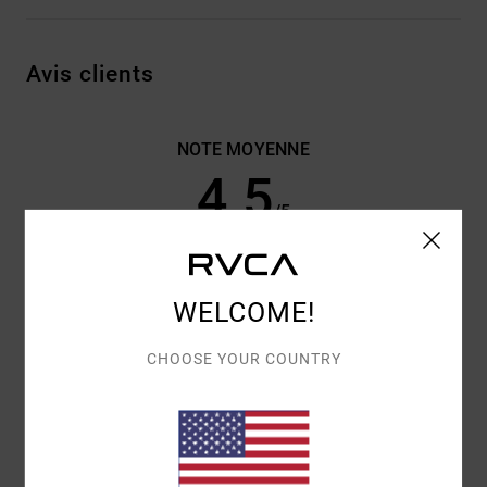
Avis clients
NOTE MOYENNE
4.5
/5
BASÉ SUR
2 AVIS VÉRIFIÉS
DEPUIS MAI 2026
50% DE NOS CLIENTS RECOMMANDENT CE PRODUIT
WELCOME!
CONFORT
RAPPORT QUALITÉ / PRIX
CHOOSE YOUR COUNTRY
4.5
4.5
TAILLE
MATIÈRE
5.0
TROP PETIT
TROP GRAND