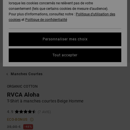
lorsque les cookies concernés ne relèvent pas de votre
consentement (tels que certains cookies de mesure d’audience).
Pour plus d'informations, consultez notre :
Politique d'utilisation des
cookies
et
Politique de confidentialité
Personnaliser mes choix
Tout accepter
Manches Courtes
ORGANIC COTTON
RVCA Aloha
T-Shirt à manches courtes Beige Homme
4.9
(7 AVIS)
ECO-BONUS
35,00 €
48%