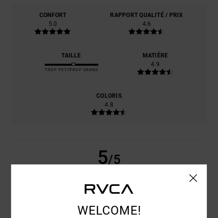
CONFORT
RAPPORT QUALITÉ / PRIX
5.0
4.6
TAILLE
MATIÈRE
4.9
TROP PETIT
TROP GRAND
COLORIS
4.8
5
/5
FABIANO VINCENZO
5 JUILLET 2026
ACHAT VÉRIFIÉ
WELCOME!
HAUT DE LA PAGE