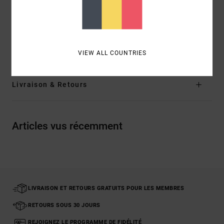
Logo :
détail en métal avec logo sur la poche
arrière
Composition
[Matière principale] 100% coton
VIEW ALL COUNTRIES
Livraison & Retours
Articles vus récemment
LIVRAISON ET RETOURS GRATUITS POUR LES MEMBRES
RETOURS SOUS 30 JOURS
REJOIGNEZ LE PROGRAMME DE FIDÉLITÉ