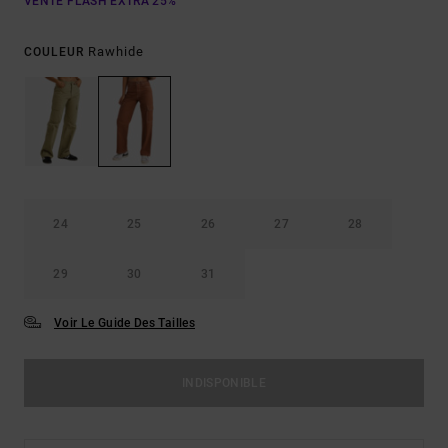
VENTE FLASH EXTRA 25%
Rawhide
COULEUR
24
25
26
27
28
29
30
31
Voir Le Guide Des Tailles
INDISPONIBLE