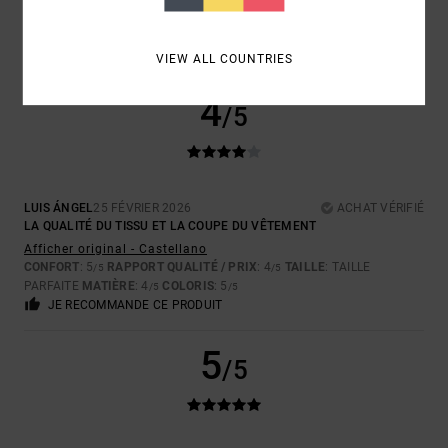
CONFORT
: 5
RAPPORT QUALITÉ / PRIX
: 5
TAILLE
: TAILLE
/5
/5
PARFAITE
MATIÈRE
: 5
COLORIS
: 5
/5
/5
JE RECOMMANDE CE PRODUIT
VIEW ALL COUNTRIES
4
/5
LUIS ÁNGEL
25 FÉVRIER 2026
ACHAT VÉRIFIÉ
LA QUALITÉ DU TISSU ET LA COUPE DU VÊTEMENT
Afficher original - Castellano
CONFORT
: 5
RAPPORT QUALITÉ / PRIX
: 4
TAILLE
: TAILLE
/5
/5
PARFAITE
MATIÈRE
: 4
COLORIS
: 5
/5
/5
JE RECOMMANDE CE PRODUIT
5
/5