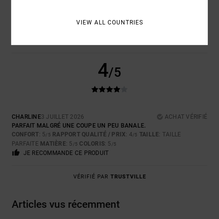
COLORIS
5.0
VIEW ALL COUNTRIES
4
/5
CHARLINE
3 JUILLET 2026
ACHAT VÉRIFIÉ
PARFAIT MALGRÉ UNE COUPE UN PEU BANALE.
CONFORT
: 5
RAPPORT QUALITÉ / PRIX
: 4
TAILLE
: TAILLE
/5
/5
PARFAITE
MATIÈRE
: 5
COLORIS
: 5
/5
/5
JE RECOMMANDE CE PRODUIT
VÉRIFIÉ PAR
TRUSTVILLE
Articles vus récemment