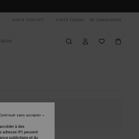
AIDE & CONTACT
CARTE CADEAU
BE (€)
MAGASINS
KBOOK
RETOUR
Continuer sans accepter
 accéder à des
re adresse IP) peuvent
nce publicitaire et du