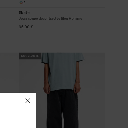
2
Skate
Jean coupe décontractée Bleu Homme
95,00 €
NOUVEAUTÉ