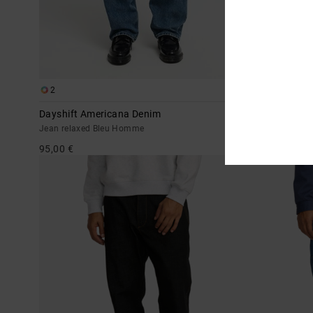
2
2
Dayshift Americana Denim
Dayshift Ame
Jean relaxed Bleu Homme
Jean relaxed 
95,00 €
95,00 €