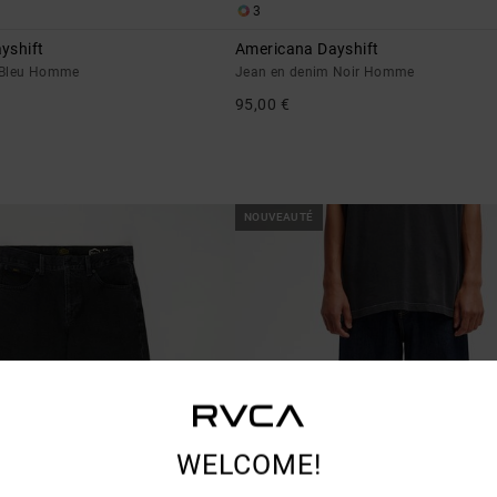
3
yshift
Americana Dayshift
 Bleu Homme
Jean en denim Noir Homme
95,00 €
NOUVEAUTÉ
WELCOME!