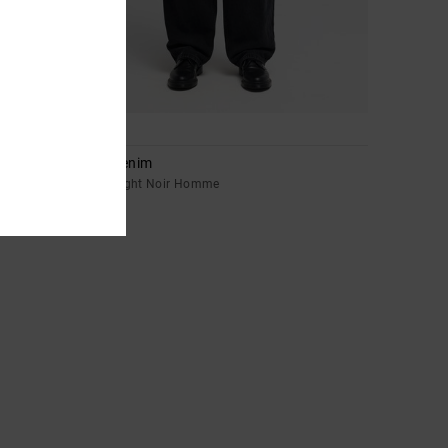
1
Drifter Denim
Jean straight Noir Homme
100,00 €