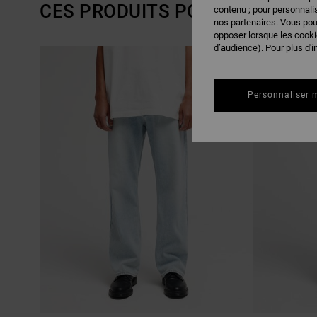
CES PRODUITS POURRAIENT VO
contenu ; pour personnalis
nos partenaires. Vous po
opposer lorsque les cook
d’audience). Pour plus d'i
PASSER
ALLER
NOUVEAUTÉ
AUX
A
CRITÈRES
TRIER
DE
PAR
FILTRAGE
Personnaliser 
DE
RECHERCHE