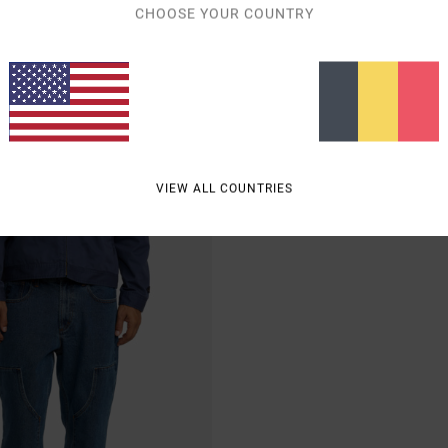
CHOOSE YOUR COUNTRY
2
ricana Denim
Skate
Noir Homme
Jean coupe décontractée Bleu Homme
VIEW ALL COUNTRIES
95,00 €