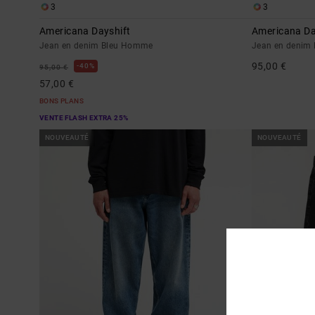
3
3
Americana Dayshift
Americana Da
Jean en denim Bleu Homme
Jean en denim
95,00 €
40%
95,00 €
57,00 €
BONS PLANS
VENTE FLASH EXTRA 25%
NOUVEAUTÉ
NOUVEAUTÉ