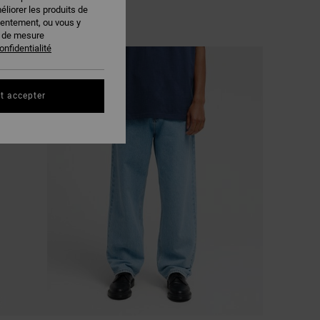
éliorer les produits de
sentement, ou vous y
s de mesure
onfidentialité
NOUVEAUTÉ
t accepter