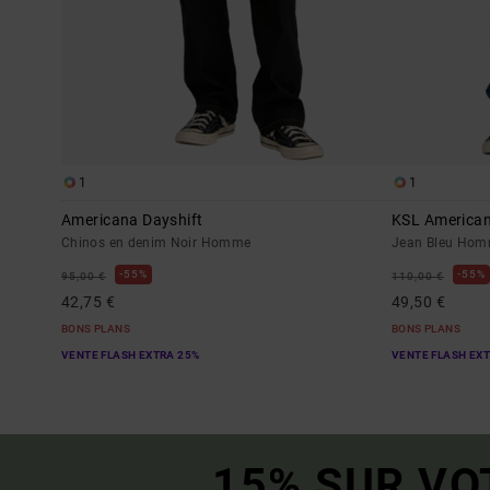
1
1
Americana Dayshift
KSL America
Chinos en denim Noir Homme
Jean Bleu Ho
55%
55%
95,00 €
110,00 €
42,75 €
49,50 €
BONS PLANS
BONS PLANS
VENTE FLASH EXTRA 25%
VENTE FLASH EX
15% SUR VO