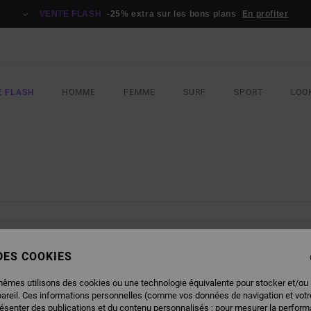
VENTE FLASH
-25% extra sur les bons plans
En profiter
E FLASH
HOMME
FEMME
SURF
SPORT
LOO
NOS PRODUITS SERONT BIENTÔT DE 
 DES COOKIES
mêmes utilisons des cookies ou une technologie équivalente pour stocker et/ou
pareil. Ces informations personnelles (comme vos données de navigation et vot
résenter des publications et du contenu personnalisés ; pour mesurer la performa