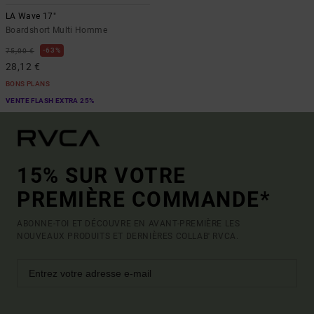
LA Wave 17"
Boardshort Multi Homme
63%
75,00 €
28,12 €
BONS PLANS
VENTE FLASH EXTRA 25%
15% SUR VOTRE
PREMIÈRE COMMANDE*
ABONNE-TOI ET DÉCOUVRE EN AVANT-PREMIÈRE LES
NOUVEAUX PRODUITS ET DERNIÈRES COLLAB' RVCA.