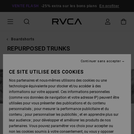
PASSEZ
À
VENTE FLASH
-25% extra sur les bons plans
En profiter
LA
SÉLECTION
DE
LA
GRILLE
DES
PRODUITS
Boardshorts
REPURPOSED TRUNKS
Continuer sans accepter
Elastics
Taille Fixe
CE SITE UTILISE DES COOKIES
Nos partenaires et nous-mêmes utilisons des cookies ou une
technologie équivalente pour stocker et/ou accéder à des
informations sur votre appareil. Ces informations personnelles
(comme vos données de navigation et votre adresse IP) peuvent être
utilisées pour vous présenter des publications et du contenu
personnalisés ; pour mesurer la performance publicitaire et du
contenu ; pour personnaliser les publicités ; et en apprendre plus sur
leur audience ; pour développer et améliorer les produits de nos
NE PARTEZ PAS TROP LOIN, NOS PRODUITS
partenaires. Vous pouvez paramétrer vos choix pour accepter ou
non les cookies soumis à votre consentement, ou vous y opposer
SERONT BIENTÔT DE RETOUR