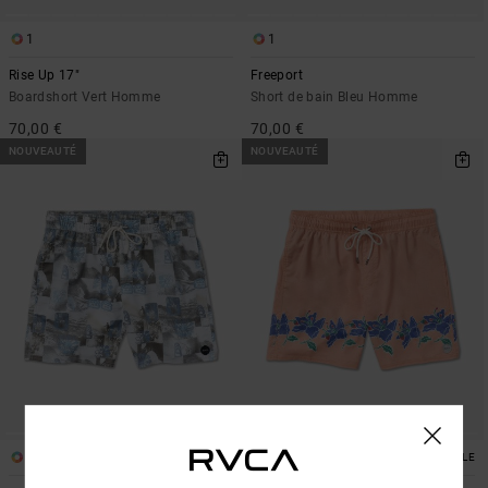
1
1
Rise Up 17"
Freeport
Boardshort Vert Homme
Short de bain Bleu Homme
70,00 €
70,00 €
NOUVEAUTÉ
NOUVEAUTÉ
2
2
SUSTAINABLE
SUSTAINABLE