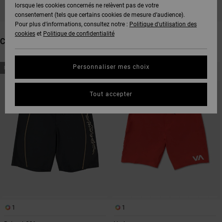
lorsque les cookies concernés ne relèvent pas de votre
consentement (tels que certains cookies de mesure d’audience).
Pour plus d'informations, consultez notre :
Politique d'utilisation des
cookies
et
Politique de confidentialité
CES PRODUITS POURRAIENT VOUS PLAIRE
PASSER
ALLER
Personnaliser mes choix
NOUVEAUTÉ
NOUVEAUTÉ
AUX
A
CRITÈRES
TRIER
DE
PAR
FILTRAGE
Tout accepter
DE
RECHERCHE
1
1