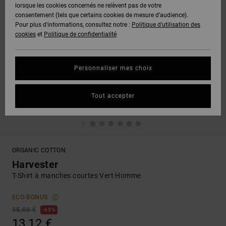
lorsque les cookies concernés ne relèvent pas de votre
consentement (tels que certains cookies de mesure d’audience).
Pour plus d'informations, consultez notre :
Politique d'utilisation des
cookies
et
Politique de confidentialité
Personnaliser mes choix
Tout accepter
ORGANIC COTTON
Harvester
T-Shirt à manches courtes Vert Homme
ECO-BONUS
35,00 €
63%
13,12 €