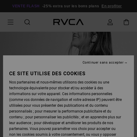
VENTE FLASH
-25% extra sur les bons plans
En profiter
Continuer sans accepter
TROUVEZ LA COUPE
CE SITE UTILISE DES COOKIES
IDÉALE
Nos partenaires et nous-mêmes utilisons des cookies ou une
technologie équivalente pour stocker et/ou accéder à des
informations sur votre appareil. Ces informations personnelles
BIKINI ÉCHANCRÉ OU À
(comme vos données de navigation et votre adresse IP) peuvent être
COUVRANCE MAXI, NOTRE GUIDE
utilisées pour vous présenter des publications et du contenu
DES MAILLOTS DE BAIN EST LÀ
personnalisés ; pour mesurer la performance publicitaire et du
POUR VOUS AIDER.
contenu ; pour personnaliser les publicités ; et en apprendre plus sur
leur audience ; pour développer et améliorer les produits de nos
partenaires. Vous pouvez paramétrer vos choix pour accepter ou
non les cookies soumis à votre consentement, ou vous y opposer