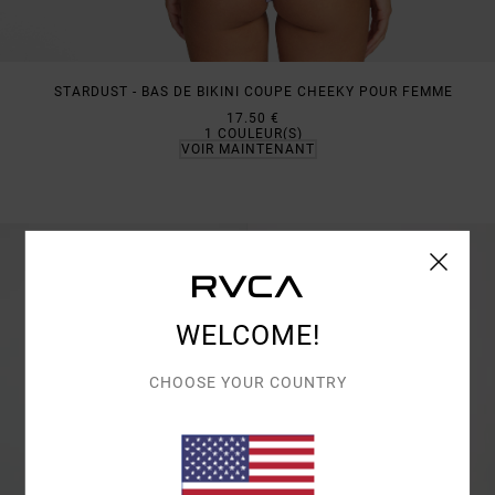
STARDUST - BAS DE BIKINI COUPE CHEEKY POUR FEMME
17.50 €
1
COULEUR(S)
VOIR MAINTENANT
WELCOME!
CHOOSE YOUR COUNTRY