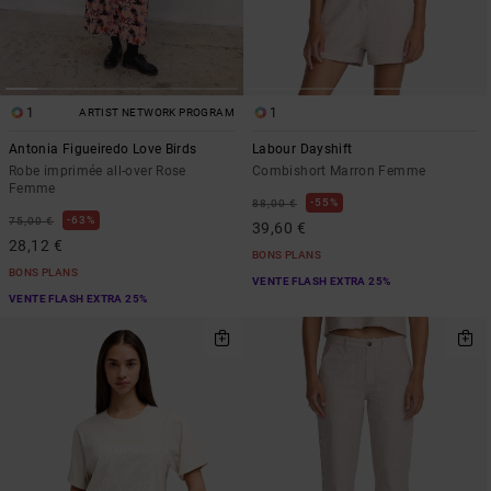
1
1
ARTIST NETWORK PROGRAM
Antonia Figueiredo Love Birds
Labour Dayshift
Robe imprimée all-over Rose
Combishort Marron Femme
Femme
55%
88,00 €
63%
75,00 €
39,60 €
28,12 €
BONS PLANS
BONS PLANS
VENTE FLASH EXTRA 25%
VENTE FLASH EXTRA 25%