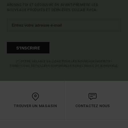
ABONNE-TOI ET DÉCOUVRE EN AVANT-PREMIÈRE LES
NOUVEAUX PRODUITS ET DERNIÈRES COLLAB' RVCA.
S'INSCRIRE
(*) OFFRE VALABLE EN LIGNE POUR LES NOUVEAUX INSCRITS -
CONDITIONS DÉTAILLÉES DISPONIBLES DANS L'EMAIL DE BIENVENUE
TROUVER UN MAGASIN
CONTACTEZ NOUS