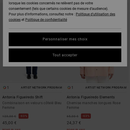
lorsque les cookies concernés ne relèvent pas de votre
PASSER
ALLER
AUX
A
consentement (tels que certains cookies de mesure d’audience).
CRITÈRES
TRIER
Pour plus d'informations, consultez notre :
Politique d'utilisation des
DE
PAR
FILTRAGE
cookies
et
Politique de confidentialité
DE
RECHERCHE
Personnaliser mes choix
Tout accepter
1
1
ARTIST NETWORK PROGRAM
ARTIST NETWORK PROGRAM
Antonia Figueiredo Shift
Antonia Figueiredo Elements
Combinaison en velours côtelé Bleu
Chemise manches longues Rose
Femme
Femme
63%
63%
120,00 €
65,00 €
45,00 €
24,37 €
BONS PLANS
BONS PLANS