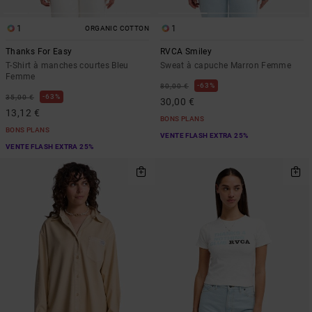
1
1
ORGANIC COTTON
Thanks For Easy
RVCA Smiley
T-Shirt à manches courtes Bleu
Sweat à capuche Marron Femme
Femme
63%
80,00 €
63%
35,00 €
30,00 €
13,12 €
BONS PLANS
BONS PLANS
VENTE FLASH EXTRA 25%
VENTE FLASH EXTRA 25%