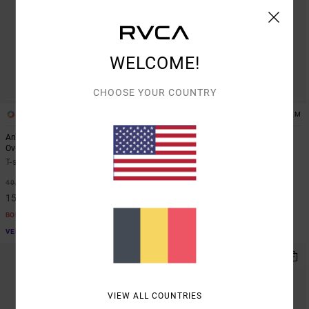
WELCOME!
CHOOSE YOUR COUNTRY
1
1
ARTIST NETWORK PROGRAM
ARTIST NETWORK PROGRAM
Antonia Figueiredo Bonhomme
Antonia Figueiredo Checker
Oversized
Combinaison évasée à la jambe
T-shirt oversize Noir Femme
Rouge Femme
63%
63%
40,00 €
80,00 €
15,00 €
30,00 €
BONS PLANS
BONS PLANS
VENTE FLASH EXTRA 25%
VENTE FLASH EXTRA 25%
NOUVEAUTÉ
VIEW ALL COUNTRIES