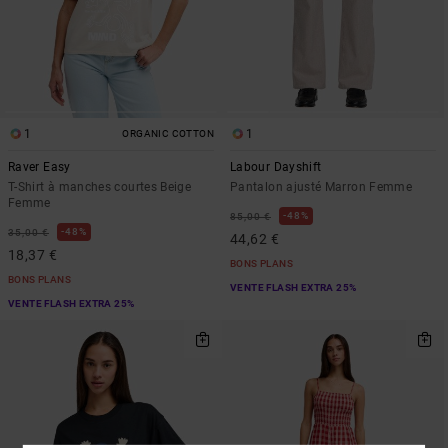
1
1
ORGANIC COTTON
Raver Easy
Labour Dayshift
T-Shirt à manches courtes Beige
Pantalon ajusté Marron Femme
Femme
48%
85,00 €
48%
35,00 €
44,62 €
18,37 €
BONS PLANS
BONS PLANS
VENTE FLASH EXTRA 25%
VENTE FLASH EXTRA 25%