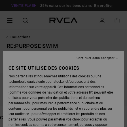
PASSEZ
À
VENTE FLASH
-25% extra sur les bons plans
En profiter
LA
SÉLECTION
DE
LA
GRILLE
DES
PRODUITS
Collections
RE:PURPOSE SWIM
Continuer sans accepter
Nouveautés
Dani Miller
Antonia Figueiredo
Dayshift - E
CE SITE UTILISE DES COOKIES
Nos partenaires et nous-mêmes utilisons des cookies ou une
technologie équivalente pour stocker et/ou accéder à des
NE PARTEZ PAS TROP LOIN, NOS PRODUITS
informations sur votre appareil. Ces informations personnelles
SERONT BIENTÔT DE RETOUR
(comme vos données de navigation et votre adresse IP) peuvent être
utilisées pour vous présenter des publications et du contenu
personnalisés ; pour mesurer la performance publicitaire et du
contenu ; pour personnaliser les publicités ; et en apprendre plus sur
leur audience ; pour développer et améliorer les produits de nos
CES PRODUITS POURRAIENT VOUS PLAIRE
partenaires. Vous pouvez paramétrer vos choix pour accepter ou
non les cookies soumis à votre consentement, ou vous y opposer