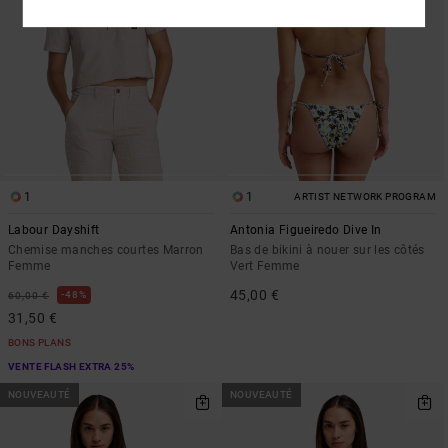
1
1
ARTIST NETWORK PROGRAM
Labour Dayshift
Antonia Figueiredo Dive In
Chemise manches courtes Marron
Bas de bikini à nouer sur les côtés
Femme
Vert Femme
45,00 €
48%
60,00 €
31,50 €
BONS PLANS
VENTE FLASH EXTRA 25%
NOUVEAUTÉ
NOUVEAUTÉ