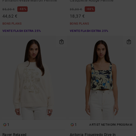
Pantalon évasé Marron Femme
Casquette Rouge Femme
48%
48%
85,00 €
35,00 €
44,62 €
18,37 €
BONS PLANS
BONS PLANS
VENTE FLASH EXTRA 25%
VENTE FLASH EXTRA 25%
1
1
ARTIST NETWORK PROGRAM
Raver Relaxed
Antonia Figueiredo Dive In