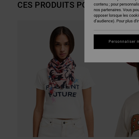
CES PRODUITS POURRAIENT VO
contenu ; pour personnalis
nos partenaires. Vous po
opposer lorsque les cook
d’audience). Pour plus d'i
PASSER
ALLER
AUX
A
CRITÈRES
TRIER
DE
PAR
FILTRAGE
Personnaliser 
DE
RECHERCHE