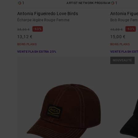
1
1
ARTIST NETWORK PROGRAM
Antonia Figueiredo Love Birds
Antonia Figu
Écharpe légère Rouge Femme
Bob Rouge Fe
63%
63%
35,00 €
40,00 €
13,12 €
15,00 €
BONS PLANS
BONS PLANS
VENTE FLASH EXTRA 25%
VENTE FLASH EX
NOUVEAUTÉ