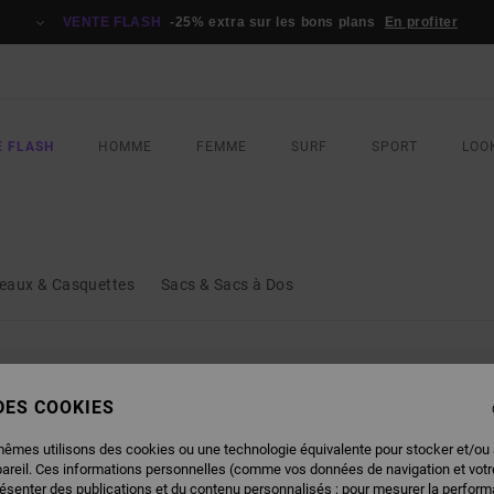
VENTE FLASH
-25% extra sur les bons plans
En profiter
E FLASH
HOMME
FEMME
SURF
SPORT
LOO
S
eaux & Casquettes
Sacs & Sacs à Dos
NOS PRODUITS SERONT BIENTÔT DE 
 DES COOKIES
mêmes utilisons des cookies ou une technologie équivalente pour stocker et/ou
pareil. Ces informations personnelles (comme vos données de navigation et vot
résenter des publications et du contenu personnalisés ; pour mesurer la performa