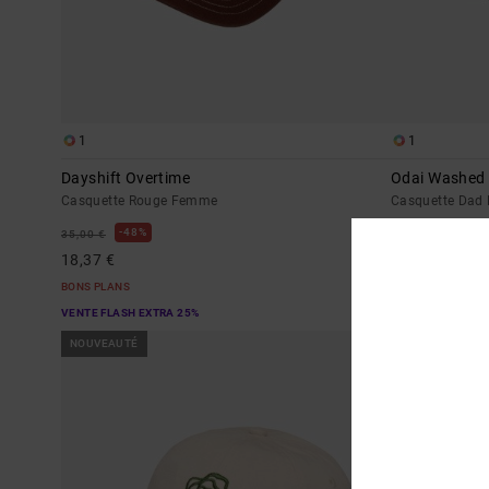
1
1
Dayshift Overtime
Odai Washed
Casquette Rouge Femme
Casquette Dad
35,00 €
48%
35,00 €
18,37 €
BONS PLANS
VENTE FLASH EXTRA 25%
NOUVEAUTÉ
NOUVEAUTÉ