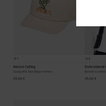
1
2
Nature Calling
Embroidered 
Casquette Dad Beige Femme
Bonnet à rever
35,00 €
35,00 €