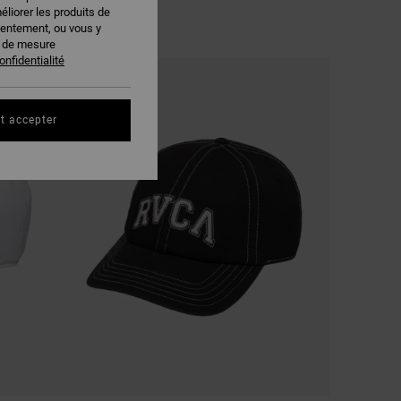
éliorer les produits de
sentement, ou vous y
s de mesure
onfidentialité
t accepter