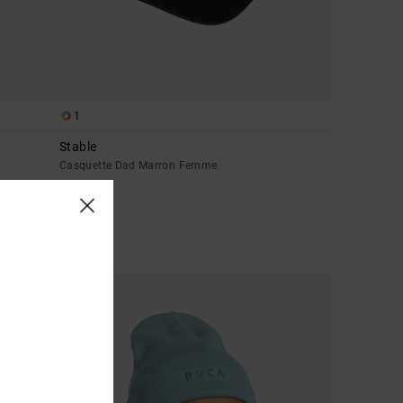
1
Stable
Casquette Dad Marron Femme
35,00 €