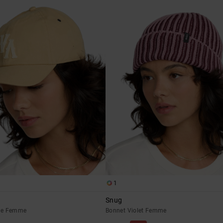
1
Snug
ne Femme
Bonnet Violet Femme