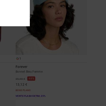
1
Forever
Bonnet Bleu Femme
63%
35,00 €
13,12 €
BONS PLANS
VENTE FLASH EXTRA 25%