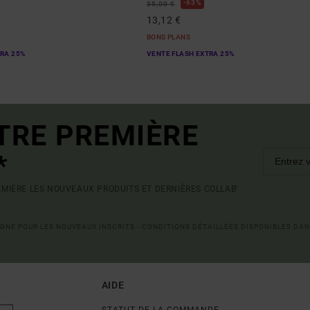
63%
35,00 €
13,12 €
BONS PLANS
TRA 25%
VENTE FLASH EXTRA 25%
TRE PREMIÈRE
*
MIÈRE LES NOUVEAUX PRODUITS ET DERNIÈRES COLLAB'
LIGNE POUR LES NOUVEAUX INSCRITS - CONDITIONS DÉTAILLÉES DISPONIBLES DAN
AIDE
STATUT DE LA COMMANDE