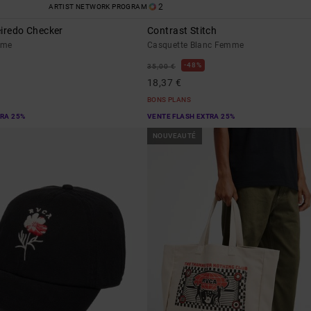
2
ARTIST NETWORK PROGRAM
eiredo Checker
Contrast Stitch
mme
Casquette Blanc Femme
48%
35,00 €
18,37 €
BONS PLANS
TRA 25%
VENTE FLASH EXTRA 25%
NOUVEAUTÉ