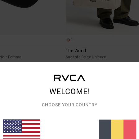
1
The World
 Noir Femme
Sac tote Beige Unisexe
45,00 €
WELCOME!
NOUVEAUTÉ
CHOOSE YOUR COUNTRY