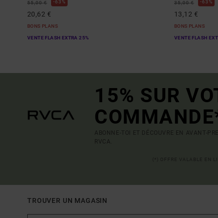
63%
63%
55,00 €
35,00 €
20,62 €
13,12 €
BONS PLANS
BONS PLANS
VENTE FLASH EXTRA 25%
VENTE FLASH EX
15% SUR VO
COMMANDE
ABONNE-TOI ET DÉCOUVRE EN AVANT-PRE
RVCA.
(*) OFFRE VALABLE EN 
TROUVER UN MAGASIN