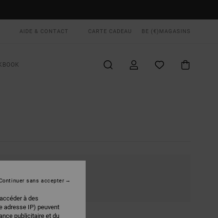
AIDE & CONTACT
CARTE CADEAU
BE (€)
MAGASINS
KBOOK
RETOUR
Continuer sans accepter
 accéder à des
re adresse IP) peuvent
nce publicitaire et du