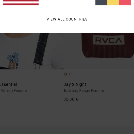
VIEW ALL COUNTRIES
1
Essential
Day 2 Night
s Marron Femme
Tote bag Rouge Femme
35,00 €