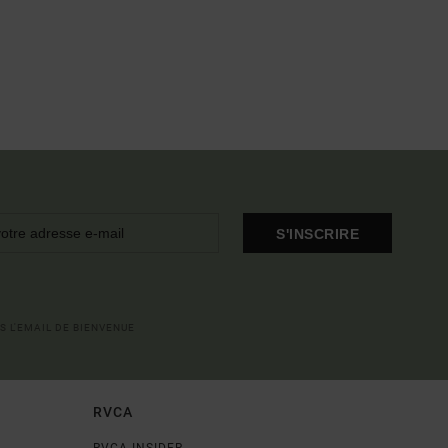
S'INSCRIRE
S L'EMAIL DE BIENVENUE
RVCA
RVCA INSIDER