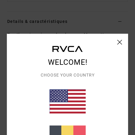
Details & caractéristiques
Top thermique à manches longues Marron Homme
Style
EVYKT03002
Code couleur
woo
Caractéristiques
WELCOME!
Matière :
60 % coton, 40 % polyester
CHOOSE YOUR COUNTRY
Coupe :
Regular
Détails :
étiquette Day Shift à l’ourlet
Composition
[Matière principale] 60% coton, 40%
polyester
Livraison & Retours