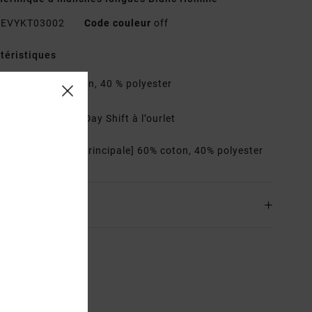
EVYKT03002
Code couleur
off
téristiques
atière :
60 % coton, 40 % polyester
oupe :
Regular
étails :
étiquette Day Shift à l’ourlet
osition
[Matière principale] 60% coton, 40% polyester
ison & Retours