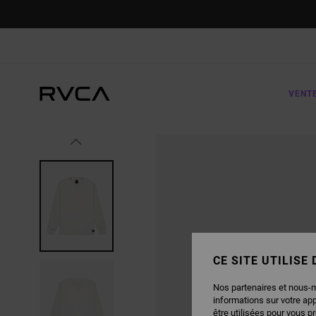
PASSER
À
L'INFORMATION
SUR
LE
PRODUIT
VENT
CE SITE UTILISE
Nos partenaires et nous-
informations sur votre ap
être utilisées pour vous p