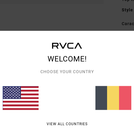
Style
Carac
M
C
D
WELCOME!
Comp
CHOOSE YOUR COUNTRY
Livra
VIEW ALL COUNTRIES