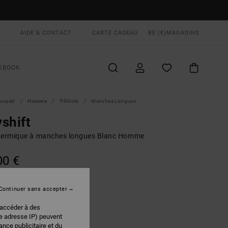
AIDE & CONTACT
CARTE CADEAU
BE (€)
MAGASINS
KBOOK
ccueil
Homme
T-Shirts
Manches Longues
shift
hermique à manches longues Blanc Homme
00 €
Continuer sans accepter
Off White
EUR
 accéder à des
re adresse IP) peuvent
nce publicitaire et du