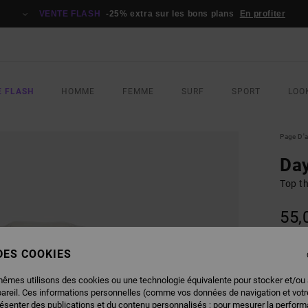
VENTE FLASH
-25% extra sur les bons plans
En profiter
E FLASH
HOMME
FEMME
SURF
SPORT
LOO
Page D'a
Day
Top t
55,
 DES COOKIES
COUL
mêmes utilisons des cookies ou une technologie équivalente pour stocker et/ou
pareil. Ces informations personnelles (comme vos données de navigation et vot
résenter des publications et du contenu personnalisés ; pour mesurer la performa