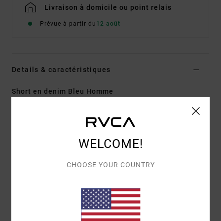
Livraison à domicile ou point relais
Prévue à partir du
12 août
Details & caractéristiques
Short en denim Bleu Homme
Style
23A203500
Code couleur
ucl
Caractéristiques
WELCOME!
Matière :
coton
Modèle 5 poches
CHOOSE YOUR COUNTRY
Matière :
Denim en coton 12.5 oz./354 g.
Coupe confortable, couture extérieure de 22 po
Broderie sur la poche arrière gauche
Patch à bord cousu au point merrow sur la poche