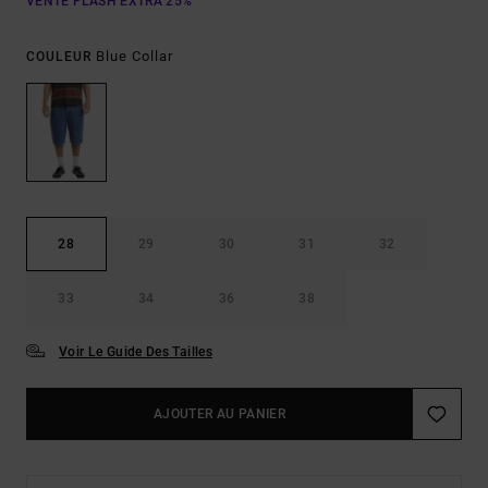
VENTE FLASH EXTRA 25%
Blue Collar
COULEUR
28
29
30
31
32
33
34
36
38
Voir Le Guide Des Tailles
AJOUTER AU PANIER