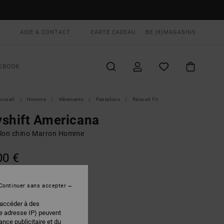
AIDE & CONTACT
CARTE CADEAU
BE (€)
MAGASINS
KBOOK
ccueil
Homme
Vêtements
Pantalons
Relaxed Fit
shift Americana
lon chino Marron Homme
00 €
Continuer sans accepter
Coyote
EUR
 accéder à des
re adresse IP) peuvent
nce publicitaire et du