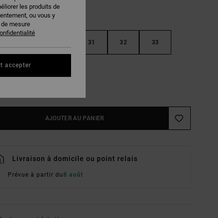
éliorer les produits de
sentement, ou vous y
s de mesure
onfidentialité
29
30
31
32
33
t accepter
36
38
ir Le Guide Des Tailles
AJOUTER AU PANIER
Livraison à domicile ou point relais
Prévue à partir du
8 août