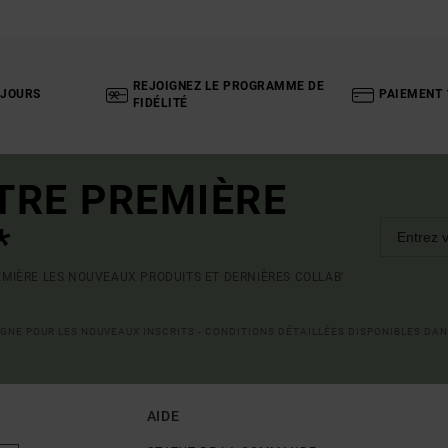
REJOIGNEZ LE PROGRAMME DE
 JOURS
PAIEMENT 
FIDÉLITÉ
TRE PREMIÈRE
*
MIÈRE LES NOUVEAUX PRODUITS ET DERNIÈRES COLLAB'
LIGNE POUR LES NOUVEAUX INSCRITS - CONDITIONS DÉTAILLÉES DISPONIBLES DAN
AIDE