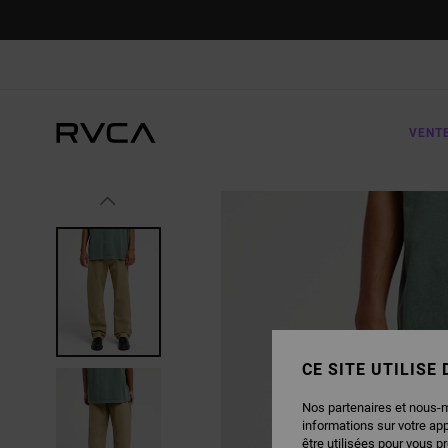
PASSER
À
L'INFORMATION
SUR
LE
PRODUIT
VENT
CE SITE UTILISE
Nos partenaires et nous-
informations sur votre ap
être utilisées pour vous p