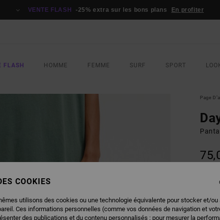
VENTE FLASH
-25% extra sur les bons plans
En profiter
E FLASH
HOMME
FEMME
SURF
SPORT
LOO
Page D'a
Day
Panta
75,
 DES COOKIES
COUL
mêmes utilisons des cookies ou une technologie équivalente pour stocker et/ou
pareil. Ces informations personnelles (comme vos données de navigation et vot
résenter des publications et du contenu personnalisés ; pour mesurer la performa