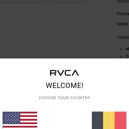
Detai
Pant
Style
Carac
M
C
B
E
O
WELCOME!
P
pas
CHOOSE YOUR COUNTRY
D
droi
Comp