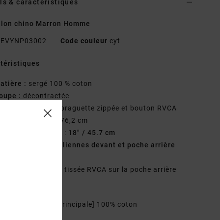
ls & caractéristiques
alon chino Marron Homme
EVYNP03002
Code couleur
cyt
téristiques
atière :
sergé 100 % coton
oupe :
décontractée
raguette/Taille :
braguette zippée et bouton RVCA
ntrejambe :
30" / 76,2 cm
uverture de jambe :
18" / 45.7 cm
oches :
poches italiennes devant et poche arrière
sepoilée
étails :__ étiquette tissée RVCA sur la poche arrière
te
osition
[Matière principale] 100% coton