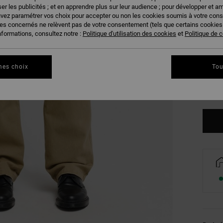
er les publicités ; et en apprendre plus sur leur audience ; pour développer et am
uvez paramétrer vos choix pour accepter ou non les cookies soumis à votre con
ies concernés ne relèvent pas de votre consentement (tels que certains cookie
nformations, consultez notre :
Politique d'utilisation des cookies
et
Politique de c
28
mes choix
Tou
34
Vo