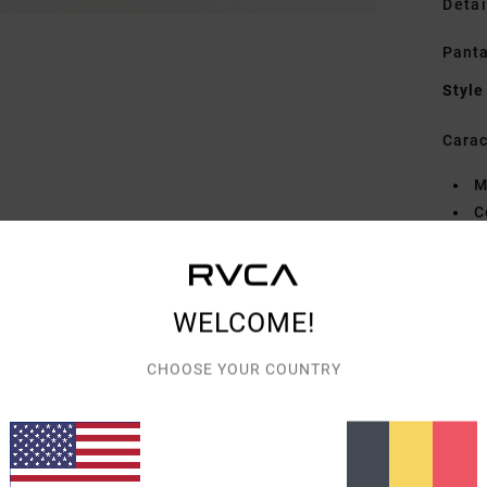
Detai
Panta
Style
Carac
M
C
B
E
O
WELCOME!
P
pas
CHOOSE YOUR COUNTRY
D
droi
Comp