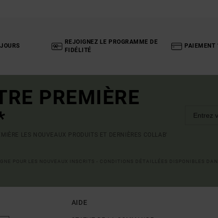
REJOIGNEZ LE PROGRAMME DE
 JOURS
PAIEMENT 
FIDÉLITÉ
TRE PREMIÈRE
*
MIÈRE LES NOUVEAUX PRODUITS ET DERNIÈRES COLLAB'
LIGNE POUR LES NOUVEAUX INSCRITS - CONDITIONS DÉTAILLÉES DISPONIBLES DAN
AIDE