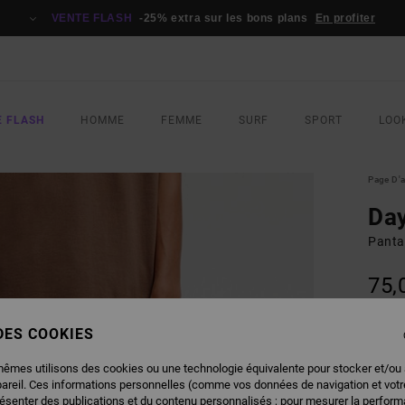
VENTE FLASH
-25% extra sur les bons plans
En profiter
E FLASH
HOMME
FEMME
SURF
SPORT
LOO
Page D'a
Day
Panta
75,
 DES COOKIES
COUL
mêmes utilisons des cookies ou une technologie équivalente pour stocker et/ou
pareil. Ces informations personnelles (comme vos données de navigation et vot
résenter des publications et du contenu personnalisés ; pour mesurer la performa