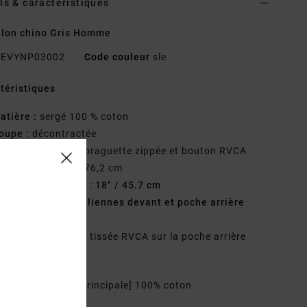
ls & caractéristiques
lon chino Gris Homme
EVYNP03002
Code couleur
sle
téristiques
atière :
sergé 100 % coton
oupe :
décontractée
raguette/Taille :
braguette zippée et bouton RVCA
ntrejambe :
30" / 76,2 cm
uverture de jambe :
18" / 45.7 cm
oches :
poches italiennes devant et poche arrière
sepoilée
étails :__ étiquette tissée RVCA sur la poche arrière
te
osition
[Matière principale] 100% coton