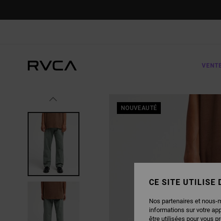
PASSER
À
L'INFORMATION
SUR
LE
PRODUIT
VENT
NOUVEAUTÉ
CE SITE UTILISE
Nos partenaires et nous-
informations sur votre ap
être utilisées pour vous p