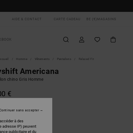
AIDE & CONTACT
CARTE CADEAU
BE (€)
MAGASINS
KBOOK
ccueil
Homme
Vêtements
Pantalons
Relaxed Fit
shift Americana
lon chino Gris Homme
00 €
Continuer sans accepter
Sage Leaf
EUR
 accéder à des
re adresse IP) peuvent
nce publicitaire et du