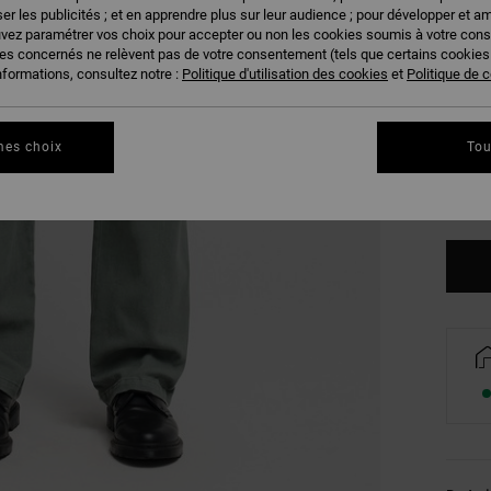
er les publicités ; et en apprendre plus sur leur audience ; pour développer et am
uvez paramétrer vos choix pour accepter ou non les cookies soumis à votre con
ies concernés ne relèvent pas de votre consentement (tels que certains cookie
nformations, consultez notre :
Politique d'utilisation des cookies
et
Politique de c
28
mes choix
Tou
34
Vo