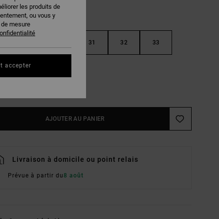
éliorer les produits de
sentement, ou vous y
s de mesure
onfidentialité
29
30
31
32
33
t accepter
36
38
ir Le Guide Des Tailles
AJOUTER AU PANIER
Livraison à domicile ou point relais
Prévue à partir du
8 août