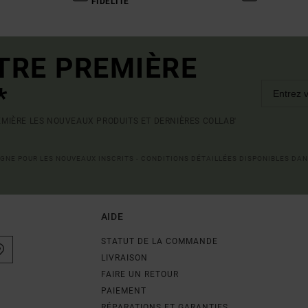
FIDÉLITÉ
TRE PREMIÈRE
*
MIÈRE LES NOUVEAUX PRODUITS ET DERNIÈRES COLLAB'
LIGNE POUR LES NOUVEAUX INSCRITS - CONDITIONS DÉTAILLÉES DISPONIBLES DAN
AIDE
STATUT DE LA COMMANDE
LIVRAISON
FAIRE UN RETOUR
PAIEMENT
RÉPARATIONS ET GARANTIES