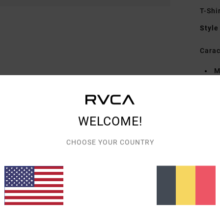
T-Shi
Style
Carac
M
C
C
D
WELCOME!
A
brod
CHOOSE YOUR COUNTRY
Comp
Livra