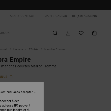
AIDE & CONTACT
CARTE CADEAU
BE (€)
MAGASINS
KBOOK
ccueil
Homme
T-Shirts
Manches Courtes
bra Empire
rt manches courtes Marron Homme
ONUS
00 €
Continuer sans accepter
Khaki
EUR
 accéder à des
re adresse IP) peuvent
nce publicitaire et du