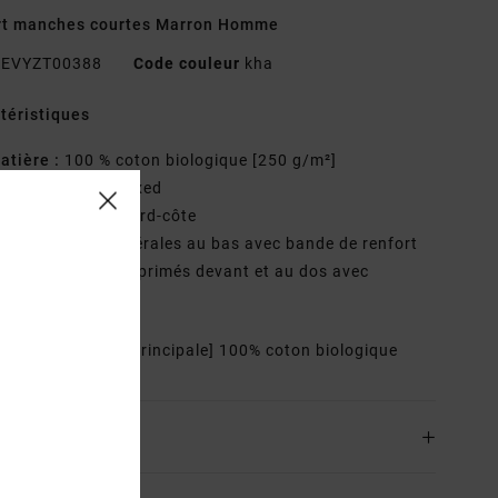
rt manches courtes Marron Homme
EVYZT00388
Code couleur
kha
téristiques
atière :
100 % coton biologique [250 g/m²]
oupe :
coupe relaxed
ol :
col rond en bord-côte
étails :
fentes latérales au bas avec bande de renfort
rtwork :
motifs imprimés devant et au dos avec
erie chenille
osition
[Matière principale] 100% coton biologique
ison & Retours