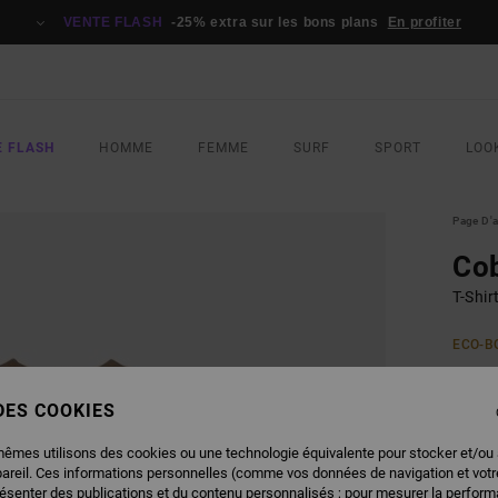
VENTE FLASH
-25% extra sur les bons plans
En profiter
E FLASH
HOMME
FEMME
SURF
SPORT
LOO
Page D'a
Co
T-Shi
ECO-B
40,
 DES COOKIES
COUL
mêmes utilisons des cookies ou une technologie équivalente pour stocker et/ou
pareil. Ces informations personnelles (comme vos données de navigation et vot
résenter des publications et du contenu personnalisés ; pour mesurer la performa