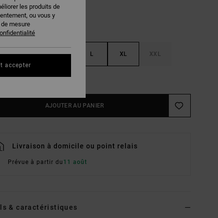
éliorer les produits de
sentement, ou vous y
s de mesure
onfidentialité
S
M
L
XL
XXL
t accepter
ir Le Guide Des Tailles
AJOUTER AU PANIER
Livraison à domicile ou point relais
Prévue à partir du
11 août
ls & caractéristiques