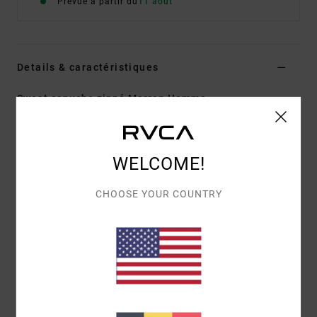
Prévue à partir du
11 août
Details & caractéristiques
Sweat capuche zippé Marron Homme
Style
EVYSF00166
Code couleur
cyt
Caractéristiques
WELCOME!
Matière :
75 % coton, 25 % coton recyclé [400 g/m²]
CHOOSE YOUR COUNTRY
Coupe :
coupe relaxed
Graphisme brodé sur le devant
Imprimé et broderie chenille au dos
Composition
[Matière principale] 75% coton, 25% coton
recyclé