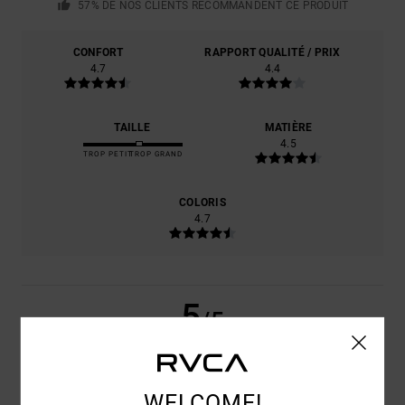
57% DE NOS CLIENTS RECOMMANDENT CE PRODUIT
CONFORT
RAPPORT QUALITÉ / PRIX
4.7
4.4
TAILLE
MATIÈRE
4.5
TROP PETIT
TROP GRAND
COLORIS
4.7
5
/5
WELCOME!
CHRISTIAN
15 JUIN 2026
ACHAT VÉRIFIÉ