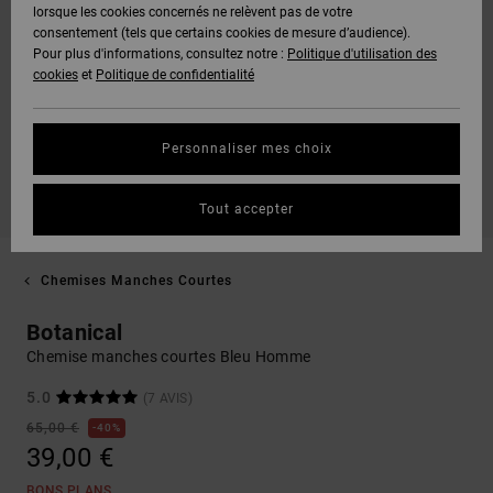
lorsque les cookies concernés ne relèvent pas de votre
consentement (tels que certains cookies de mesure d’audience).
Pour plus d'informations, consultez notre :
Politique d'utilisation des
cookies
et
Politique de confidentialité
Personnaliser mes choix
Tout accepter
Chemises Manches Courtes
Botanical
Chemise manches courtes Bleu Homme
5.0
(7 AVIS)
65,00 €
40%
39,00 €
BONS PLANS